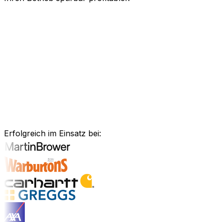
KI-gestützte Software für Ihre messb
Schneller agieren, effizienter arbeiten und kluge Entsch
Kraft künstlicher Intelligenz, um Ihren gesamten Geschä
Anlagenmanagement, unsere Software ist exakt auf Ihre 
Branchenlösungen erkunden
Bewährte Unternehmenssoftware für 
Erfolgreich im Einsatz bei:
Branchenlösungen entdecken