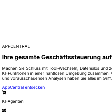
Kunden weltweit vertrauen auf Aptean, weil unsere passg
Branchenspezifische Lösungen
Mit unserer KI-gestützten Plattform AppCentral konfiguri
aus, die Ihr Unternehmen voranbringen.
APPCENTRAL
Ihre gesamte Geschäftssteuerung auf 
Machen Sie Schluss mit Tool-Wechseln, Datensilos und z
KI-Funktionen in einer nahtlosen Umgebung zusammen. Von
und vorausschauenden Analysen haben Sie alles im Griff.
AppCentral entdecken
KI-Agenten