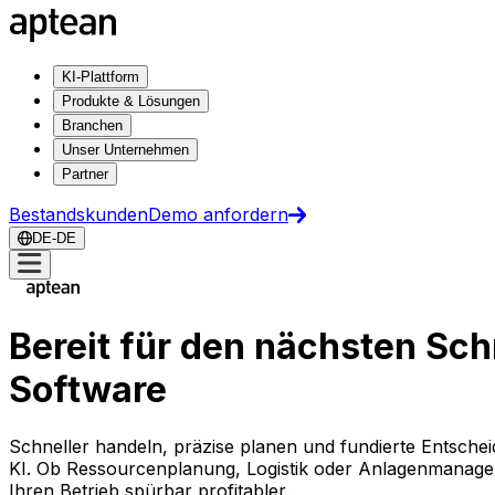
KI-Plattform
Produkte & Lösungen
Branchen
Unser Unternehmen
Partner
Bestandskunden
Demo anfordern
DE-DE
Bereit für den nächsten Sch
Software
Schneller handeln, präzise planen und fundierte Entschei
KI. Ob Ressourcenplanung, Logistik oder Anlagenmanage
Ihren Betrieb spürbar profitabler.