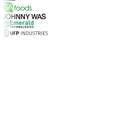
Warum Aptean?
Warum ist Aptean die richtige Wahl für KI-gestützte Un
Kundenzufriedenheit
Als verlässlicher Partner stehen wir fest an Ihrer Seite.
Support rund um die Uhr.
Unternehmen vertrauen Aptean