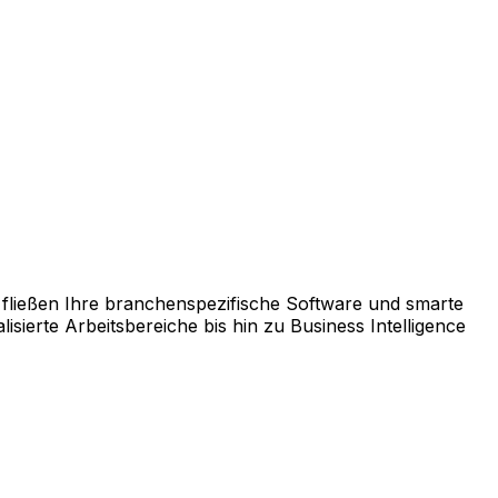
chnellen ROI garantiert.
us einer breiten Palette an Lösungen genau die Module
fließen Ihre branchenspezifische Software und smarte
ierte Arbeitsbereiche bis hin zu Business Intelligence