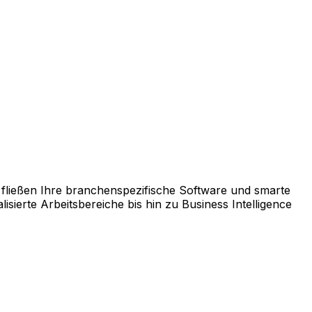
chnellen ROI garantiert.
us einer breiten Palette an Lösungen genau die Module
fließen Ihre branchenspezifische Software und smarte
ierte Arbeitsbereiche bis hin zu Business Intelligence