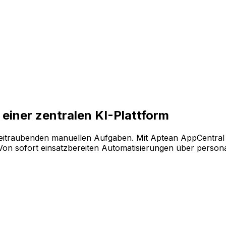
enaue Technologie messbare Ergebnisse liefert und einen s
eren Sie Ihre Software ganz flexibel. Wählen Sie einfach a
einer zentralen KI-Plattform
eitraubenden manuellen Aufgaben. Mit Aptean AppCentral 
 sofort einsatzbereiten Automatisierungen über personalis