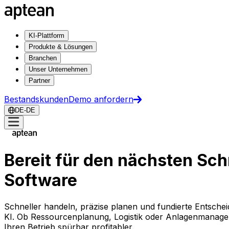
KI-Plattform
Produkte & Lösungen
Branchen
Unser Unternehmen
Partner
Bestandskunden
Demo anfordern
DE-DE
Bereit für den nächsten Sch
Software
Schneller handeln, präzise planen und fundierte Entschei
KI. Ob Ressourcenplanung, Logistik oder Anlagenmanage
Ihren Betrieb spürbar profitabler.