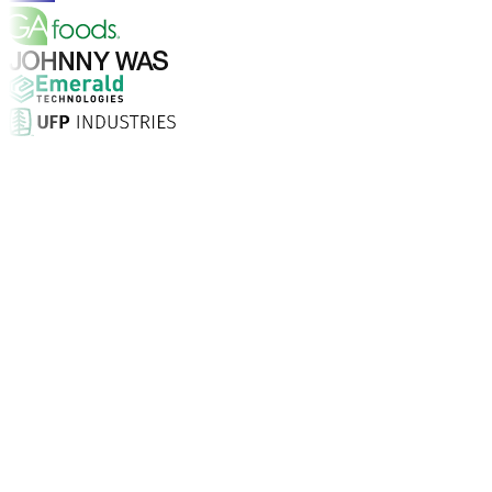
Warum Aptean?
Warum ist Aptean die richtige Wahl für KI-gestützte Un
Kundenzufriedenheit
Als verlässlicher Partner stehen wir fest an Ihrer Seite.
Support rund um die Uhr.
Unternehmen vertrauen Aptean