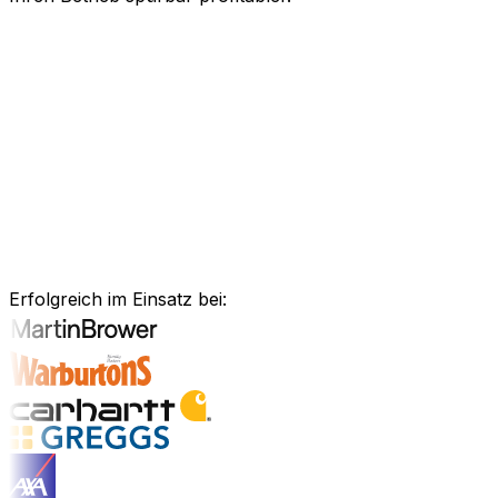
KI-gestützte Software für Ihre messb
Schneller agieren, effizienter arbeiten und kluge Entsch
Kraft künstlicher Intelligenz, um Ihren gesamten Geschä
Anlagenmanagement, unsere Software ist exakt auf Ihre 
Branchenlösungen erkunden
Bewährte Unternehmenssoftware für 
Erfolgreich im Einsatz bei:
Branchenlösungen entdecken