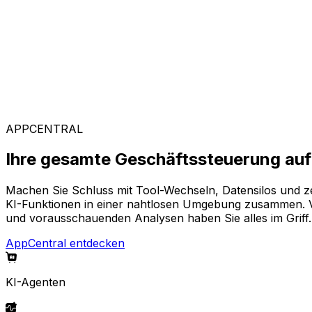
Kunden weltweit vertrauen auf Aptean, weil unsere passg
Branchenspezifische Lösungen
Mit unserer KI-gestützten Plattform AppCentral konfiguri
aus, die Ihr Unternehmen voranbringen.
APPCENTRAL
Ihre gesamte Geschäftssteuerung auf 
Machen Sie Schluss mit Tool-Wechseln, Datensilos und z
KI-Funktionen in einer nahtlosen Umgebung zusammen. Von
und vorausschauenden Analysen haben Sie alles im Griff.
AppCentral entdecken
KI-Agenten