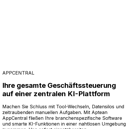
Kunden weltweit vertrauen auf Aptean, weil unsere
passgenaue Technologie messbare Ergebnisse liefert
und einen schnellen ROI garantiert.
Branchenspezifische Lösungen
Mit unserer KI-gestützten Plattform AppCentral
konfigurieren Sie Ihre Software ganz flexibel. Wählen
Sie einfach aus einer breiten Palette an Lösungen genau
die Module aus, die Ihr Unternehmen voranbringen.
APPCENTRAL
Ihre gesamte Geschäftssteuerung
auf einer zentralen KI-Plattform
Machen Sie Schluss mit Tool-Wechseln, Datensilos und
zeitraubenden manuellen Aufgaben. Mit Aptean
AppCentral fließen Ihre branchenspezifische Software
und smarte KI-Funktionen in einer nahtlosen Umgebung