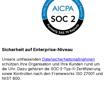
Sicherheit auf Enterprise-Niveau
Unsere umfassenden
Datensicherheitsmaßnahmen
schützen Ihre Organisation und Ihre Kunden rund um
S
die Uhr. Dazu gehören die SOC-2-Typ-II-Zertifizierung
sowie Kontrollen nach den Frameworks ISO 27001 und
o
NIST 800.
e
Z
A
l