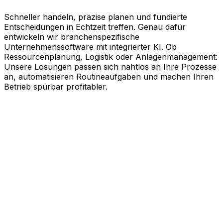
Schneller handeln, präzise planen und fundierte
Entscheidungen in Echtzeit treffen. Genau dafür
entwickeln wir branchenspezifische
Unternehmenssoftware mit integrierter KI. Ob
Ressourcenplanung, Logistik oder Anlagenmanagement:
Unsere Lösungen passen sich nahtlos an Ihre Prozesse
an, automatisieren Routineaufgaben und machen Ihren
Betrieb spürbar profitabler.
KI-gestützte Software für Ihre
messbaren Erfolge
Schneller agieren, effizienter arbeiten und kluge
Entscheidungen treffen. Genau dabei unterstützt Sie
Aptean. Unsere branchenspezifische
Unternehmenssoftware nutzt die Kraft künstlicher
Intelligenz, um Ihren gesamten Geschäftsbetrieb auf
Effizienz zu trimmen. Ob Ressourcenplanung,
Lebenszyklusmanagement, Logistik oder