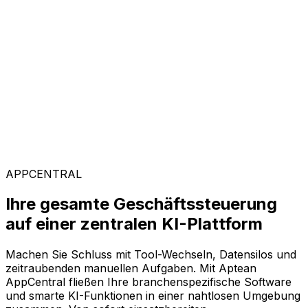
Kunden weltweit vertrauen auf Aptean, weil unsere
passgenaue Technologie messbare Ergebnisse liefert
und einen schnellen ROI garantiert.
Branchenspezifische Lösungen
Mit unserer KI-gestützten Plattform AppCentral
konfigurieren Sie Ihre Software ganz flexibel. Wählen
Sie einfach aus einer breiten Palette an Lösungen genau
die Module aus, die Ihr Unternehmen voranbringen.
APPCENTRAL
Ihre gesamte Geschäftssteuerung
auf einer zentralen KI-Plattform
Machen Sie Schluss mit Tool-Wechseln, Datensilos und
zeitraubenden manuellen Aufgaben. Mit Aptean
AppCentral fließen Ihre branchenspezifische Software
und smarte KI-Funktionen in einer nahtlosen Umgebung