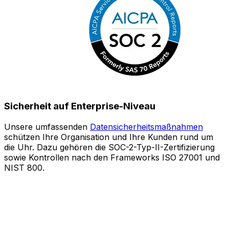
Sicherheit auf Enterprise-Niveau
Unsere umfassenden
Datensicherheitsmaßnahmen
schützen Ihre Organisation und Ihre Kunden rund um
S
die Uhr. Dazu gehören die SOC-2-Typ-II-Zertifizierung
sowie Kontrollen nach den Frameworks ISO 27001 und
o
NIST 800.
e
Z
A
l