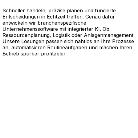
Schneller handeln, präzise planen und fundierte
Entscheidungen in Echtzeit treffen. Genau dafür
entwickeln wir branchenspezifische
Unternehmenssoftware mit integrierter KI. Ob
Ressourcenplanung, Logistik oder Anlagenmanagement:
Unsere Lösungen passen sich nahtlos an Ihre Prozesse
an, automatisieren Routineaufgaben und machen Ihren
Betrieb spürbar profitabler.
KI-gestützte Software für Ihre
messbaren Erfolge
Schneller agieren, effizienter arbeiten und kluge
Entscheidungen treffen. Genau dabei unterstützt Sie
Aptean. Unsere branchenspezifische
Unternehmenssoftware nutzt die Kraft künstlicher
Intelligenz, um Ihren gesamten Geschäftsbetrieb auf
Effizienz zu trimmen. Ob Ressourcenplanung,
Lebenszyklusmanagement, Logistik oder