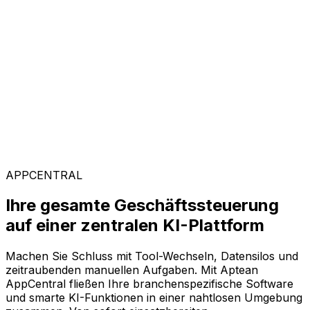
Kunden weltweit vertrauen auf Aptean, weil unsere
passgenaue Technologie messbare Ergebnisse liefert
und einen schnellen ROI garantiert.
Branchenspezifische Lösungen
Mit unserer KI-gestützten Plattform AppCentral
konfigurieren Sie Ihre Software ganz flexibel. Wählen
Sie einfach aus einer breiten Palette an Lösungen genau
die Module aus, die Ihr Unternehmen voranbringen.
APPCENTRAL
Ihre gesamte Geschäftssteuerung
auf einer zentralen KI-Plattform
Machen Sie Schluss mit Tool-Wechseln, Datensilos und
zeitraubenden manuellen Aufgaben. Mit Aptean
AppCentral fließen Ihre branchenspezifische Software
und smarte KI-Funktionen in einer nahtlosen Umgebung