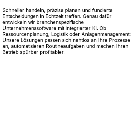
Schneller handeln, präzise planen und fundierte
Entscheidungen in Echtzeit treffen. Genau dafür
entwickeln wir branchenspezifische
Unternehmenssoftware mit integrierter KI. Ob
Ressourcenplanung, Logistik oder Anlagenmanagement:
Unsere Lösungen passen sich nahtlos an Ihre Prozesse
an, automatisieren Routineaufgaben und machen Ihren
Betrieb spürbar profitabler.
KI-gestützte Software für Ihre
messbaren Erfolge
Schneller agieren, effizienter arbeiten und kluge
Entscheidungen treffen. Genau dabei unterstützt Sie
Aptean. Unsere branchenspezifische
Unternehmenssoftware nutzt die Kraft künstlicher
Intelligenz, um Ihren gesamten Geschäftsbetrieb auf
Effizienz zu trimmen. Ob Ressourcenplanung,
Lebenszyklusmanagement, Logistik oder