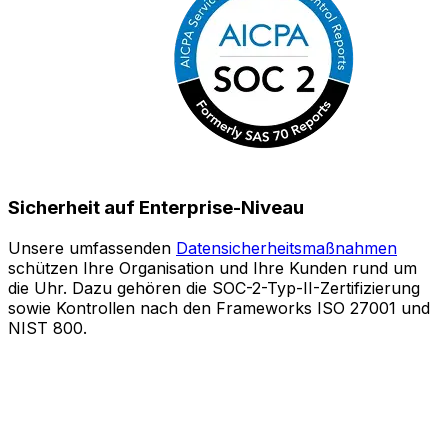
Sicherheit auf Enterprise-Niveau
Unsere umfassenden
Datensicherheitsmaßnahmen
schützen Ihre Organisation und Ihre Kunden rund um
S
die Uhr. Dazu gehören die SOC-2-Typ-II-Zertifizierung
sowie Kontrollen nach den Frameworks ISO 27001 und
o
NIST 800.
e
Z
A
l