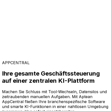
Kunden weltweit vertrauen auf Aptean, weil unsere
passgenaue Technologie messbare Ergebnisse liefert
und einen schnellen ROI garantiert.
Branchenspezifische Lösungen
Mit unserer KI-gestützten Plattform AppCentral
konfigurieren Sie Ihre Software ganz flexibel. Wählen
Sie einfach aus einer breiten Palette an Lösungen genau
die Module aus, die Ihr Unternehmen voranbringen.
APPCENTRAL
Ihre gesamte Geschäftssteuerung
auf einer zentralen KI-Plattform
Machen Sie Schluss mit Tool-Wechseln, Datensilos und
zeitraubenden manuellen Aufgaben. Mit Aptean
AppCentral fließen Ihre branchenspezifische Software
und smarte KI-Funktionen in einer nahtlosen Umgebung