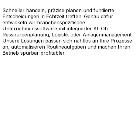
Schneller handeln, präzise planen und fundierte
Entscheidungen in Echtzeit treffen. Genau dafür
entwickeln wir branchenspezifische
Unternehmenssoftware mit integrierter KI. Ob
Ressourcenplanung, Logistik oder Anlagenmanagement:
Unsere Lösungen passen sich nahtlos an Ihre Prozesse
an, automatisieren Routineaufgaben und machen Ihren
Betrieb spürbar profitabler.
KI-gestützte Software für Ihre
messbaren Erfolge
Schneller agieren, effizienter arbeiten und kluge
Entscheidungen treffen. Genau dabei unterstützt Sie
Aptean. Unsere branchenspezifische
Unternehmenssoftware nutzt die Kraft künstlicher
Intelligenz, um Ihren gesamten Geschäftsbetrieb auf
Effizienz zu trimmen. Ob Ressourcenplanung,
Lebenszyklusmanagement, Logistik oder