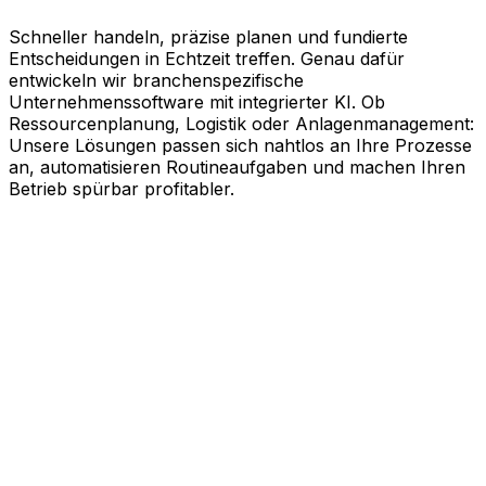
Schneller handeln, präzise planen und fundierte
Entscheidungen in Echtzeit treffen. Genau dafür
entwickeln wir branchenspezifische
Unternehmenssoftware mit integrierter KI. Ob
Ressourcenplanung, Logistik oder Anlagenmanagement:
Unsere Lösungen passen sich nahtlos an Ihre Prozesse
an, automatisieren Routineaufgaben und machen Ihren
Betrieb spürbar profitabler.
KI-gestützte Software für Ihre
messbaren Erfolge
Schneller agieren, effizienter arbeiten und kluge
Entscheidungen treffen. Genau dabei unterstützt Sie
Aptean. Unsere branchenspezifische
Unternehmenssoftware nutzt die Kraft künstlicher
Intelligenz, um Ihren gesamten Geschäftsbetrieb auf
Effizienz zu trimmen. Ob Ressourcenplanung,
Lebenszyklusmanagement, Logistik oder