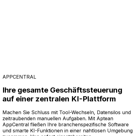
Kunden weltweit vertrauen auf Aptean, weil unsere
passgenaue Technologie messbare Ergebnisse liefert
und einen schnellen ROI garantiert.
Branchenspezifische Lösungen
Mit unserer KI-gestützten Plattform AppCentral
konfigurieren Sie Ihre Software ganz flexibel. Wählen
Sie einfach aus einer breiten Palette an Lösungen genau
die Module aus, die Ihr Unternehmen voranbringen.
APPCENTRAL
Ihre gesamte Geschäftssteuerung
auf einer zentralen KI-Plattform
Machen Sie Schluss mit Tool-Wechseln, Datensilos und
zeitraubenden manuellen Aufgaben. Mit Aptean
AppCentral fließen Ihre branchenspezifische Software
und smarte KI-Funktionen in einer nahtlosen Umgebung