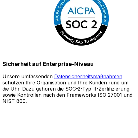
Sicherheit auf Enterprise-Niveau
Unsere umfassenden
Datensicherheitsmaßnahmen
schützen Ihre Organisation und Ihre Kunden rund um
S
die Uhr. Dazu gehören die SOC-2-Typ-II-Zertifizierung
sowie Kontrollen nach den Frameworks ISO 27001 und
o
NIST 800.
e
Z
A
l