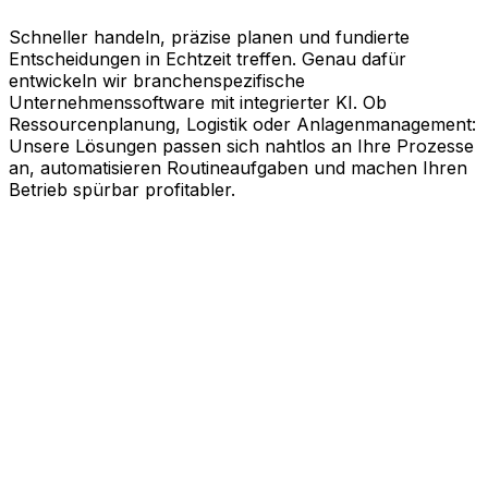
Schneller handeln, präzise planen und fundierte
Entscheidungen in Echtzeit treffen. Genau dafür
entwickeln wir branchenspezifische
Unternehmenssoftware mit integrierter KI. Ob
Ressourcenplanung, Logistik oder Anlagenmanagement:
Unsere Lösungen passen sich nahtlos an Ihre Prozesse
an, automatisieren Routineaufgaben und machen Ihren
Betrieb spürbar profitabler.
KI-gestützte Software für Ihre
messbaren Erfolge
Schneller agieren, effizienter arbeiten und kluge
Entscheidungen treffen. Genau dabei unterstützt Sie
Aptean. Unsere branchenspezifische
Unternehmenssoftware nutzt die Kraft künstlicher
Intelligenz, um Ihren gesamten Geschäftsbetrieb auf
Effizienz zu trimmen. Ob Ressourcenplanung,
Lebenszyklusmanagement, Logistik oder