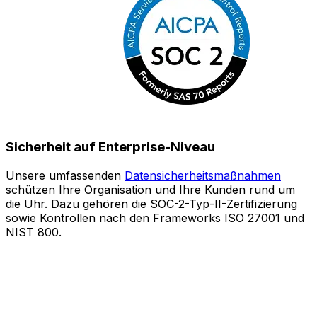
Sicherheit auf Enterprise-Niveau
Unsere umfassenden
Datensicherheitsmaßnahmen
schützen Ihre Organisation und Ihre Kunden rund um
S
die Uhr. Dazu gehören die SOC-2-Typ-II-Zertifizierung
sowie Kontrollen nach den Frameworks ISO 27001 und
o
NIST 800.
e
Z
A
l