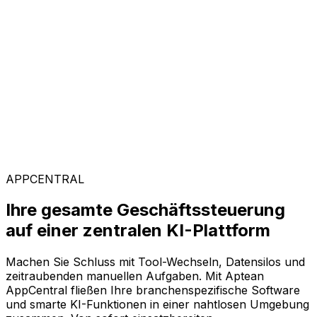
Kunden weltweit vertrauen auf Aptean, weil unsere
passgenaue Technologie messbare Ergebnisse liefert
und einen schnellen ROI garantiert.
Branchenspezifische Lösungen
Mit unserer KI-gestützten Plattform AppCentral
konfigurieren Sie Ihre Software ganz flexibel. Wählen
Sie einfach aus einer breiten Palette an Lösungen genau
die Module aus, die Ihr Unternehmen voranbringen.
APPCENTRAL
Ihre gesamte Geschäftssteuerung
auf einer zentralen KI-Plattform
Machen Sie Schluss mit Tool-Wechseln, Datensilos und
zeitraubenden manuellen Aufgaben. Mit Aptean
AppCentral fließen Ihre branchenspezifische Software
und smarte KI-Funktionen in einer nahtlosen Umgebung