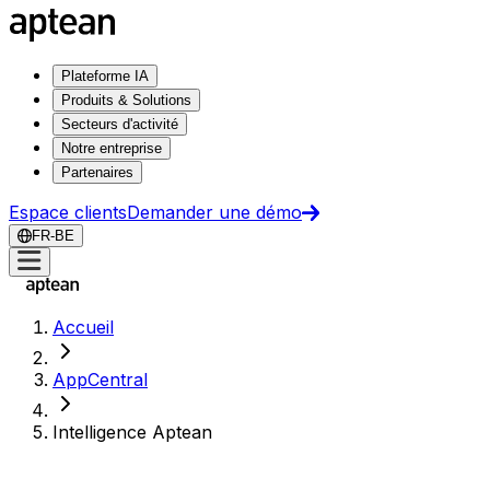
Plateforme IA
Produits & Solutions
Secteurs d'activité
Notre entreprise
Partenaires
Espace clients
Demander une démo
FR-BE
Accueil
AppCentral
Intelligence Aptean