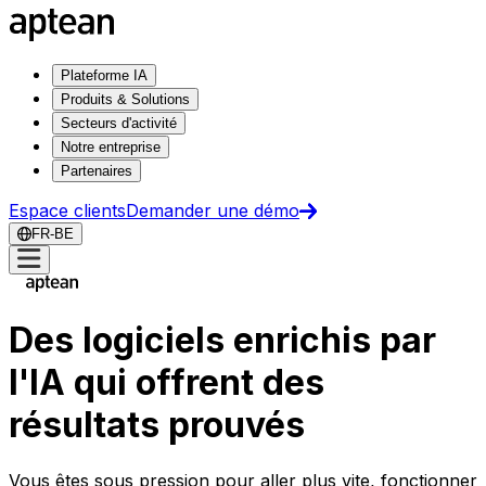
Plateforme IA
Produits & Solutions
Secteurs d'activité
Notre entreprise
Partenaires
Espace clients
Demander une démo
FR-BE
Des logiciels enrichis par
l'IA qui offrent des
résultats prouvés
Vous êtes sous pression pour aller plus vite, fonctionner