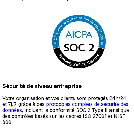
Sécurité de niveau entreprise
Votre organisation et vos clients sont protégés 24h/24
L
et 7j/7 grâce à des
protocoles complets de sécurité des
c
données
, incluant la conformité SOC 2 Type II ainsi que
é
des contrôles basés sur les cadres ISO 27001 et NIST
œ
800.
a
c