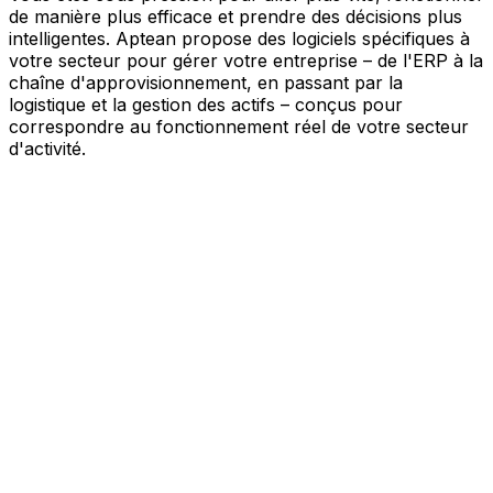
de manière plus efficace et prendre des décisions plus
intelligentes. Aptean propose des logiciels spécifiques à
votre secteur pour gérer votre entreprise – de l'ERP à la
chaîne d'approvisionnement, en passant par la
logistique et la gestion des actifs – conçus pour
correspondre au fonctionnement réel de votre secteur
d'activité.
Votre entreprise, connectée par l'IA
Nos solutions sont réunies au sein d'une plateforme
unique alimentée par l'IA – offrant à vos équipes des
données partagées, une meilleure visibilité et une
automatisation plus intelligente. Grâce aux outils d'IA
intégrés, aux informations en temps réel et aux
applications connectées, vous pouvez éliminer les silos,
simplifier la prise de décision et tirer davantage de valeur
de chaque partie de votre activité.
Explorer la plateforme IA