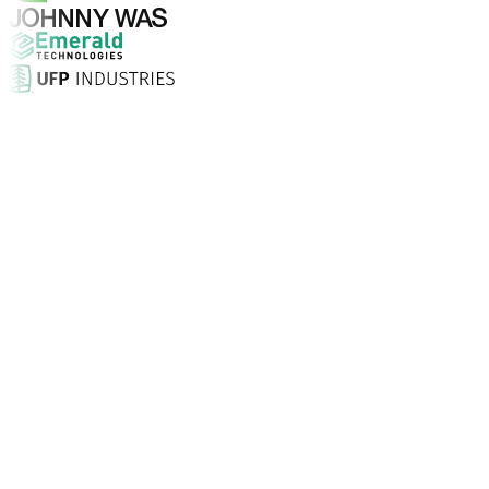
Pourquoi choisir Aptean ?
Qu'est-ce qui fait d'Aptean le bon choix en matière de log
Taux de satisfaction client
Installation sur site, assistance illimitée 24/7 et consei
Entreprises font confiance à Aptean
Partout dans le monde, nos clients choisissent Aptean pou