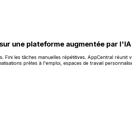
re large gamme de solutions, sur la plateforme AppCentral 
 sur une plateforme augmentée par l'IA
es. Fini les tâches manuelles répétitives. AppCentral réunit 
tisations prêtes à l'emploi, espaces de travail personnalisé