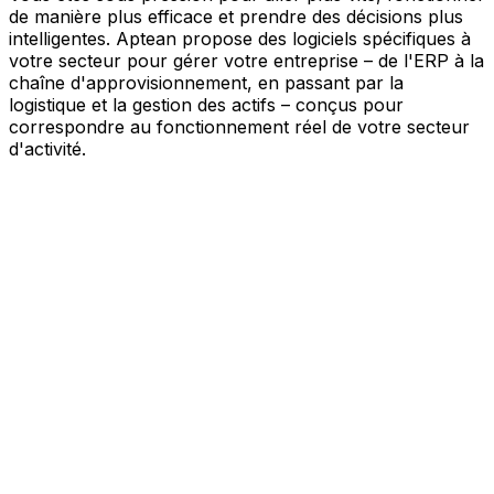
de manière plus efficace et prendre des décisions plus
intelligentes. Aptean propose des logiciels spécifiques à
votre secteur pour gérer votre entreprise – de l'ERP à la
chaîne d'approvisionnement, en passant par la
logistique et la gestion des actifs – conçus pour
correspondre au fonctionnement réel de votre secteur
d'activité.
Votre entreprise, connectée par l'IA
Nos solutions sont réunies au sein d'une plateforme
unique alimentée par l'IA – offrant à vos équipes des
données partagées, une meilleure visibilité et une
automatisation plus intelligente. Grâce aux outils d'IA
intégrés, aux informations en temps réel et aux
applications connectées, vous pouvez éliminer les silos,
simplifier la prise de décision et tirer davantage de valeur
de chaque partie de votre activité.
Explorer la plateforme IA