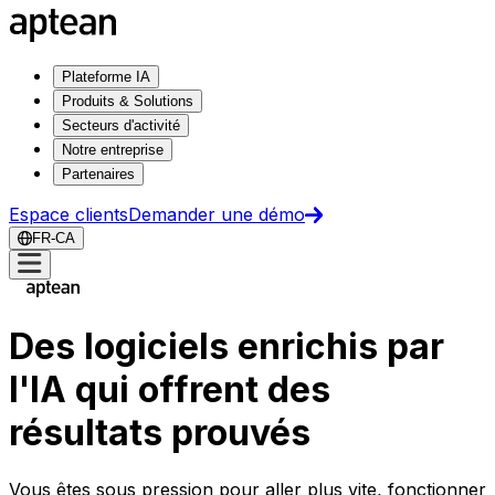
Plateforme IA
Produits & Solutions
Secteurs d'activité
Notre entreprise
Partenaires
Espace clients
Demander une démo
FR-CA
Des logiciels enrichis par
l'IA qui offrent des
résultats prouvés
Vous êtes sous pression pour aller plus vite, fonctionner