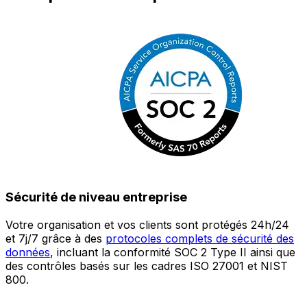
Sécurité de niveau entreprise
Votre organisation et vos clients sont protégés 24h/24
L
et 7j/7 grâce à des
protocoles complets de sécurité des
c
données
, incluant la conformité SOC 2 Type II ainsi que
é
des contrôles basés sur les cadres ISO 27001 et NIST
œ
800.
a
c