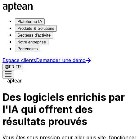
Plateforme IA
Produits & Solutions
Secteurs d'activité
Notre entreprise
Partenaires
Espace clients
Demander une démo
FR-FR
Des logiciels enrichis par
l'IA qui offrent des
résultats prouvés
Vous êtes sous pression pour aller plus vite, fonctionner