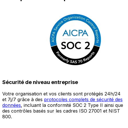
Sécurité de niveau entreprise
Votre organisation et vos clients sont protégés 24h/24
L
et 7j/7 grâce à des
protocoles complets de sécurité des
c
données
, incluant la conformité SOC 2 Type II ainsi que
é
des contrôles basés sur les cadres ISO 27001 et NIST
œ
800.
a
c