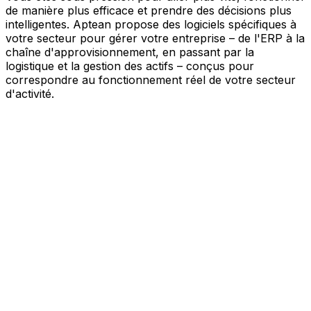
de manière plus efficace et prendre des décisions plus
intelligentes. Aptean propose des logiciels spécifiques à
votre secteur pour gérer votre entreprise – de l'ERP à la
chaîne d'approvisionnement, en passant par la
logistique et la gestion des actifs – conçus pour
correspondre au fonctionnement réel de votre secteur
d'activité.
Votre entreprise, connectée par l'IA
Nos solutions sont réunies au sein d'une plateforme
unique alimentée par l'IA – offrant à vos équipes des
données partagées, une meilleure visibilité et une
automatisation plus intelligente. Grâce aux outils d'IA
intégrés, aux informations en temps réel et aux
applications connectées, vous pouvez éliminer les silos,
simplifier la prise de décision et tirer davantage de valeur
de chaque partie de votre activité.
Explorer la plateforme IA