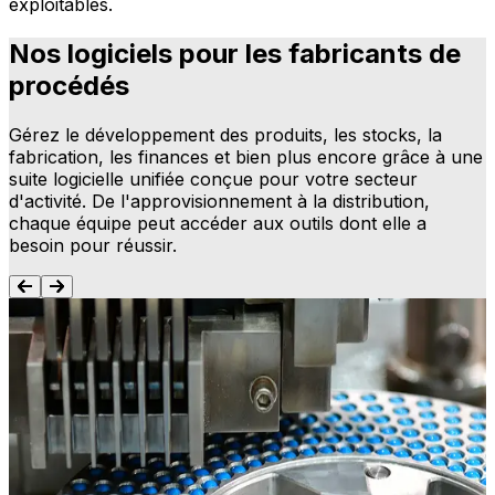
exploitables.
Nos logiciels pour les fabricants de
procédés
Gérez le développement des produits, les stocks, la
fabrication, les finances et bien plus encore grâce à une
suite logicielle unifiée conçue pour votre secteur
d'activité. De l'approvisionnement à la distribution,
chaque équipe peut accéder aux outils dont elle a
besoin pour réussir.
ERP pour la fabrication de processus
Connectez la production, l'inventaire, la chaîne
S
d'approvisionnement et la finance sur une plateforme
p
unique pour simplifier les opérations. Notre ERP pour la
d
fabrication de processus fournit une base pour la
e
cohérence, la traçabilité et une prise de décision plus
s
intelligente.
a