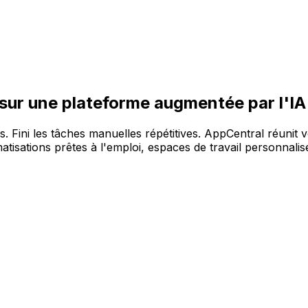
re large gamme de solutions, sur la plateforme AppCentral 
 sur une plateforme augmentée par l'IA
es. Fini les tâches manuelles répétitives. AppCentral réunit 
tisations prêtes à l'emploi, espaces de travail personnalisé