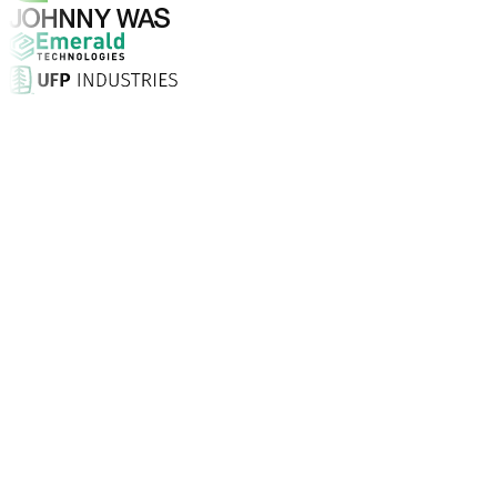
Pourquoi choisir Aptean ?
Qu'est-ce qui fait d'Aptean le bon choix en matière de log
Taux de satisfaction client
Installation sur site, assistance illimitée 24/7 et consei
Entreprises font confiance à Aptean
Partout dans le monde, nos clients choisissent Aptean pou