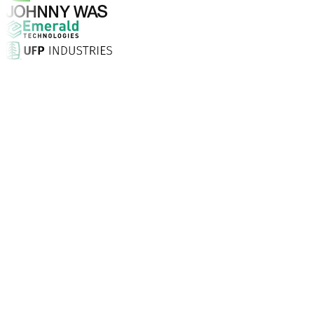
Pourquoi choisir Aptean ?
Qu'est-ce qui fait d'Aptean le bon choix en matière de log
Taux de satisfaction client
Installation sur site, assistance illimitée 24/7 et consei
Entreprises font confiance à Aptean
Partout dans le monde, nos clients choisissent Aptean pou