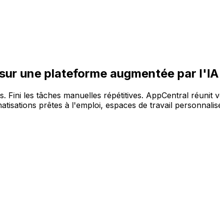
re large gamme de solutions, sur la plateforme AppCentral 
 sur une plateforme augmentée par l'IA
es. Fini les tâches manuelles répétitives. AppCentral réunit 
tisations prêtes à l'emploi, espaces de travail personnalisé