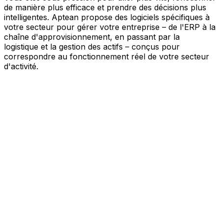
de manière plus efficace et prendre des décisions plus
intelligentes. Aptean propose des logiciels spécifiques à
votre secteur pour gérer votre entreprise – de l'ERP à la
chaîne d'approvisionnement, en passant par la
logistique et la gestion des actifs – conçus pour
correspondre au fonctionnement réel de votre secteur
d'activité.
Votre entreprise, connectée par l'IA
Nos solutions sont réunies au sein d'une plateforme
unique alimentée par l'IA – offrant à vos équipes des
données partagées, une meilleure visibilité et une
automatisation plus intelligente. Grâce aux outils d'IA
intégrés, aux informations en temps réel et aux
applications connectées, vous pouvez éliminer les silos,
simplifier la prise de décision et tirer davantage de valeur
de chaque partie de votre activité.
Explorer la plateforme IA