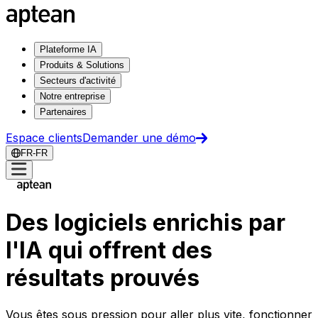
Plateforme IA
Produits & Solutions
Secteurs d'activité
Notre entreprise
Partenaires
Espace clients
Demander une démo
FR-FR
Des logiciels enrichis par
l'IA qui offrent des
résultats prouvés
Vous êtes sous pression pour aller plus vite, fonctionner