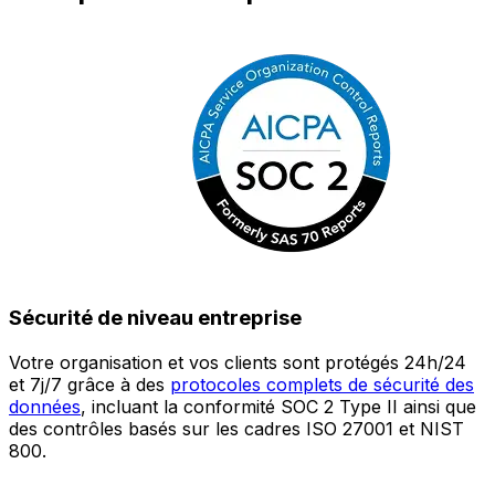
Sécurité de niveau entreprise
Votre organisation et vos clients sont protégés 24h/24
L
et 7j/7 grâce à des
protocoles complets de sécurité des
c
données
, incluant la conformité SOC 2 Type II ainsi que
é
des contrôles basés sur les cadres ISO 27001 et NIST
œ
800.
a
c