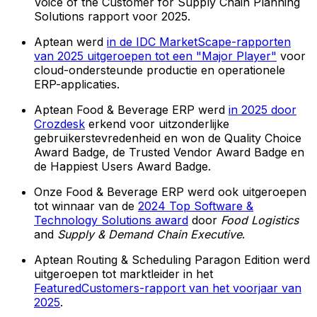
Voice of the Customer for Supply Chain Planning
Solutions rapport voor 2025.
Aptean werd
in de IDC MarketScape-rapporten
van 2025 uitgeroepen tot een "Major Player"
voor
cloud-ondersteunde productie en operationele
ERP-applicaties.
Aptean Food & Beverage ERP werd
in 2025 door
Crozdesk
erkend voor uitzonderlijke
gebruikerstevredenheid en won de Quality Choice
Award Badge, de Trusted Vendor Award Badge en
de Happiest Users Award Badge.
Onze Food & Beverage ERP werd ook uitgeroepen
tot winnaar van de
2024 Top Software &
Technology Solutions award
door
Food Logistics
and
Supply & Demand Chain Executive
.
Aptean Routing & Scheduling Paragon Edition werd
uitgeroepen tot marktleider in het
FeaturedCustomers-rapport van het voorjaar van
2025
.