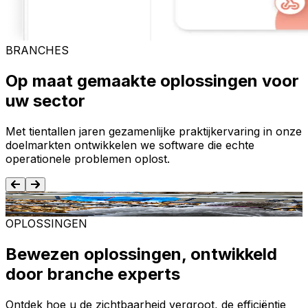
BRANCHES
Op maat gemaakte oplossingen voor
uw sector
Met tientallen jaren gezamenlijke praktijkervaring in onze
doelmarkten ontwikkelen we software die echte
operationele problemen oplost.
Voedsel en dranken
T
OPLOSSINGEN
Bewezen oplossingen, ontwikkeld
door branche experts
Ontdek hoe u de zichtbaarheid vergroot, de efficiëntie