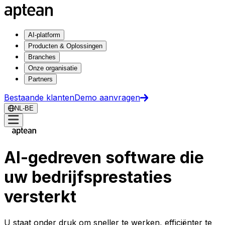
AI-platform
Producten & Oplossingen
Branches
Onze organisatie
Partners
Bestaande klanten
Demo aanvragen
NL-BE
AI-gedreven software die
uw bedrijfsprestaties
versterkt
U staat onder druk om sneller te werken, efficiënter te