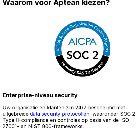
Waarom voor Aptean kiezen?
Enterprise-niveau security
Uw organisatie en klanten zijn 24/7 beschermd met
O
uitgebreide
data security protocollen
, waaronder SOC 2
Type II-compliance en controles op basis van de ISO
n
27001- en NIST 800-frameworks.
i
(
v