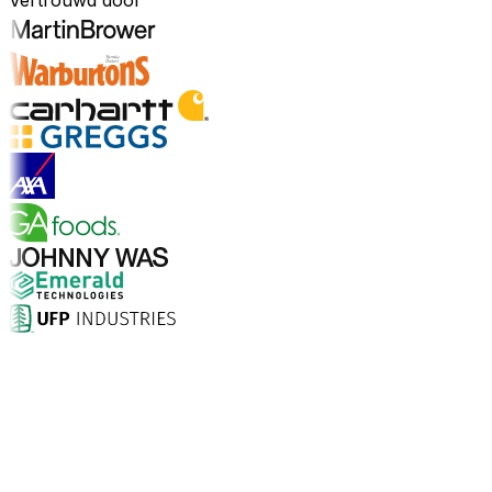
Vertrouwd door
Ontdek sectoren
Waarom kiezen voor Aptean?
Wat maakt Aptean de juiste keuze voor AI-gedreven
bedrijfssoftware? De cijfers spreken voor zich.