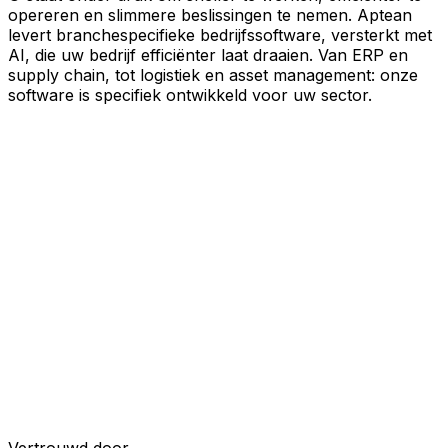
opereren en slimmere beslissingen te nemen. Aptean
levert branchespecifieke bedrijfssoftware, versterkt met
AI, die uw bedrijf efficiënter laat draaien. Van ERP en
supply chain, tot logistiek en asset management: onze
software is specifiek ontwikkeld voor uw sector.
Uw bedrijf, verbonden door AI
Onze oplossingen zijn samengebracht in één
verbonden, AI-powered platform, waardoor uw teams
gedeelde data, meer inzicht en slimmere automatisering
krijgen. Met ingebouwde AI-tools, realtime inzichten en
naadloze connectiviteit tussen applicaties kunt u silo's
opheffen, besluitvorming stroomlijnen en meer waarde
halen uit elk onderdeel van uw bedrijfsvoering.
Ontdek het AI-platform
Ontwikkeld voor uw industrie