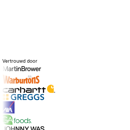
Uw bedrijf, verbonden door AI
Onze oplossingen zijn samengebracht in één verbonden, A
ingebouwde AI-tools, realtime inzichten en naadloze connec
onderdeel van uw bedrijfsvoering.
Ontdek het AI-platform
Ontwikkeld voor uw industrie
Vertrouwd door
Ontdek sectoren