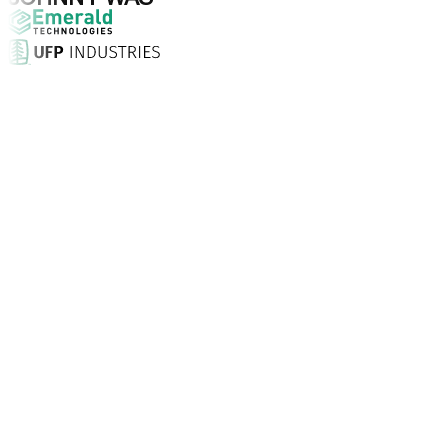
Waarom kiezen voor Aptean?
Wat maakt Aptean de juiste keuze voor AI-gedreven bedrij
Klanttevredenheidsscore
Met een persoonlijke aanpak, 24/7 ondersteuning en desk
Bedrijven vertrouwen Aptean
Klanten wereldwijd kiezen voor Aptean vanwege technologi