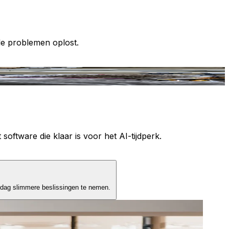
le problemen oplost.
T
 software die klaar is voor het AI-tijdperk.
 dag slimmere beslissingen te nemen.