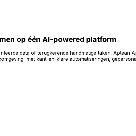
e software-omgeving te bouwen op het AI-powered AppCent
samen op één AI-powered platform
enteerde data of terugkerende handmatige taken. Aptean A
omgeving, met kant-en-klare automatiseringen, gepersonal