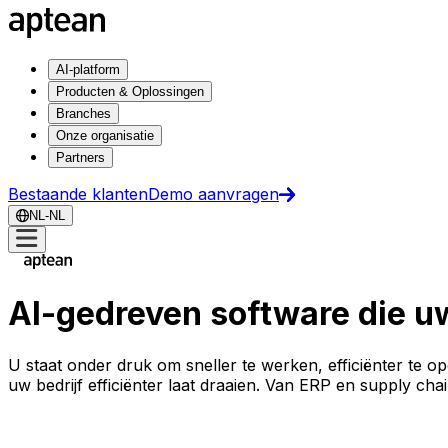
AI-platform
Producten & Oplossingen
Branches
Onze organisatie
Partners
Bestaande klanten
Demo aanvragen
NL-NL
AI-gedreven software die uw
U staat onder druk om sneller te werken, efficiënter te o
uw bedrijf efficiënter laat draaien. Van ERP en supply cha