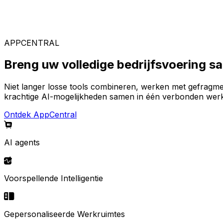
Gespecialiseerde oplossingen
Kies uit ons brede aanbod aan oplossingen om uw ideal
APPCENTRAL
Breng uw volledige bedrijfsvoering 
Niet langer losse tools combineren, werken met gefragm
krachtige AI-mogelijkheden samen in één verbonden werk
Ontdek AppCentral
AI agents
Voorspellende Intelligentie
Gepersonaliseerde Werkruimtes