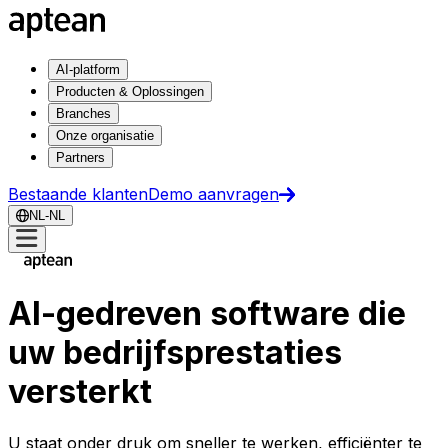
AI-platform
Producten & Oplossingen
Branches
Onze organisatie
Partners
Bestaande klanten
Demo aanvragen
NL-NL
AI-gedreven software die
uw bedrijfsprestaties
versterkt
U staat onder druk om sneller te werken, efficiënter te