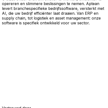
opereren en slimmere beslissingen te nemen. Aptean
levert branchespecifieke bedrijfssoftware, versterkt met
AI, die uw bedrijf efficiënter laat draaien. Van ERP en
supply chain, tot logistiek en asset management: onze
software is specifiek ontwikkeld voor uw sector.
Uw bedrijf, verbonden door AI
Onze oplossingen zijn samengebracht in één
verbonden, AI-powered platform, waardoor uw teams
gedeelde data, meer inzicht en slimmere automatisering
krijgen. Met ingebouwde AI-tools, realtime inzichten en
naadloze connectiviteit tussen applicaties kunt u silo's
opheffen, besluitvorming stroomlijnen en meer waarde
halen uit elk onderdeel van uw bedrijfsvoering.
Ontdek het AI-platform
Ontwikkeld voor uw industrie