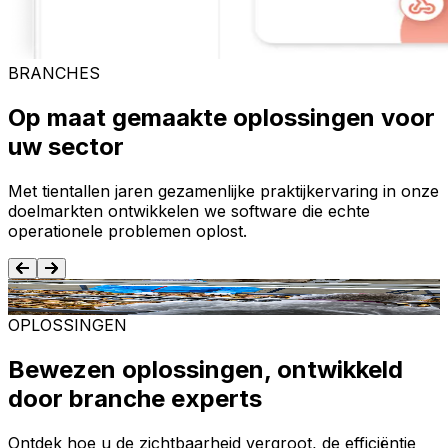
BRANCHES
Op maat gemaakte oplossingen voor
uw sector
Met tientallen jaren gezamenlijke praktijkervaring in onze
doelmarkten ontwikkelen we software die echte
operationele problemen oplost.
Voedsel en dranken
T
OPLOSSINGEN
Bewezen oplossingen, ontwikkeld
door branche experts
Ontdek hoe u de zichtbaarheid vergroot, de efficiëntie