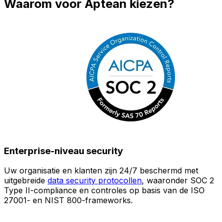
Waarom voor Aptean kiezen?
Enterprise-niveau security
Uw organisatie en klanten zijn 24/7 beschermd met
O
uitgebreide
data security protocollen
, waaronder SOC 2
Type II-compliance en controles op basis van de ISO
n
27001- en NIST 800-frameworks.
i
(
v