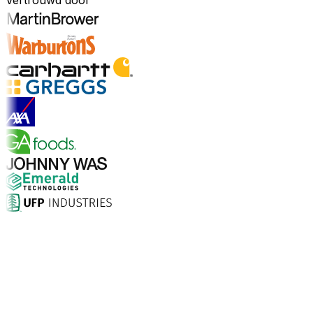
Vertrouwd door
Ontdek sectoren
Waarom kiezen voor Aptean?
Wat maakt Aptean de juiste keuze voor AI-gedreven
bedrijfssoftware? De cijfers spreken voor zich.