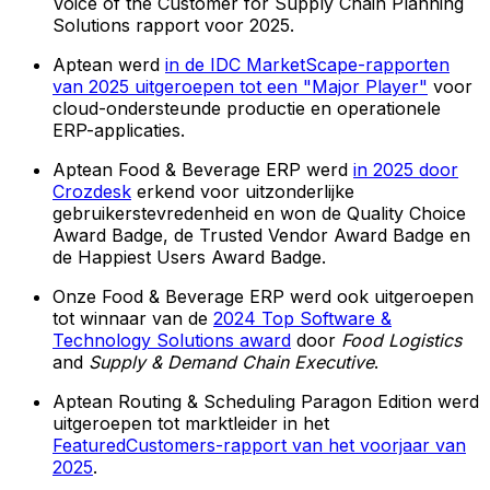
Voice of the Customer for Supply Chain Planning
Solutions rapport voor 2025.
Aptean werd
in de IDC MarketScape-rapporten
van 2025 uitgeroepen tot een "Major Player"
voor
cloud-ondersteunde productie en operationele
ERP-applicaties.
Aptean Food & Beverage ERP werd
in 2025 door
Crozdesk
erkend voor uitzonderlijke
gebruikerstevredenheid en won de Quality Choice
Award Badge, de Trusted Vendor Award Badge en
de Happiest Users Award Badge.
Onze Food & Beverage ERP werd ook uitgeroepen
tot winnaar van de
2024 Top Software &
Technology Solutions award
door
Food Logistics
and
Supply & Demand Chain Executive
.
Aptean Routing & Scheduling Paragon Edition werd
uitgeroepen tot marktleider in het
FeaturedCustomers-rapport van het voorjaar van
2025
.