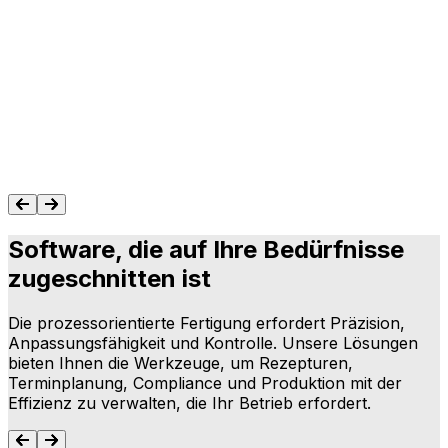
und Optionen angesehen, und Aptean passte
am besten zu unserem Geschäft.“ […] Das
Team verfügt über umfassende Erfahrung
und weiß wirklich, wovon es spricht. Wir
benötigten keine individuelle Anpassung. Dies
ist das erste IT Projekt
Gert van
der Heijden
Software, die auf Ihre Bedürfnisse
zugeschnitten ist
Die prozessorientierte Fertigung erfordert Präzision,
Anpassungsfähigkeit und Kontrolle. Unsere Lösungen
bieten Ihnen die Werkzeuge, um Rezepturen,
Terminplanung, Compliance und Produktion mit der
Effizienz zu verwalten, die Ihr Betrieb erfordert.