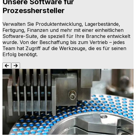
Unsere Software für
Prozesshersteller
Verwalten Sie Produktentwicklung, Lagerbestände,
Fertigung, Finanzen und mehr mit einer einheitlichen
Software-Suite, die speziell für Ihre Branche entwickelt
wurde. Von der Beschaffung bis zum Vertrieb – jedes
Team hat Zugriff auf die Werkzeuge, die es für seinen
Erfolg benötigt.
ERP-System für die Prozessfertigung
Produktion, Lagerhaltung, Lieferkette und Finanzen auf
einer einzigen Plattform verbinden, um die Abläufe zu
P
vereinfachen. Unser ERP-System für die
d
Prozessfertigung bildet die Grundlage für Konsistenz,
m
Rückverfolgbarkeit und intelligentere
k
Entscheidungsfindung.
Mehr erfahren