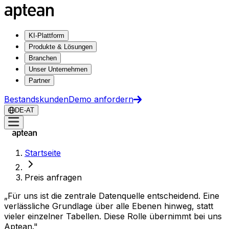
KI-Plattform
Produkte & Lösungen
Branchen
Unser Unternehmen
Partner
Bestandskunden
Demo anfordern
DE-AT
Startseite
Preis anfragen
„Für uns ist die zentrale Datenquelle entscheidend. Eine
verlässliche Grundlage über alle Ebenen hinweg, statt
vieler einzelner Tabellen. Diese Rolle übernimmt bei uns
Aptean."