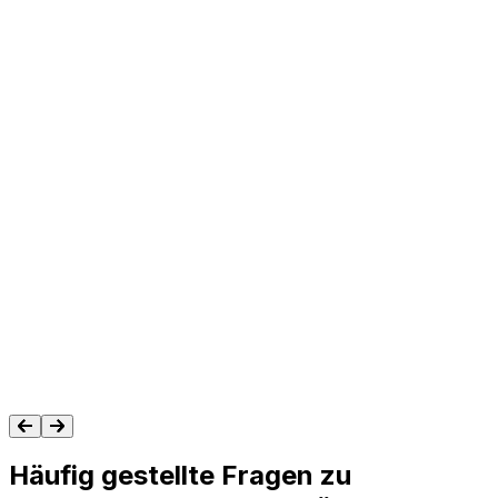
„Nach sorgfältiger Prüfung haben wir uns für
Aptean als das beste Produkt zur Ablösung
unseres bestehenden Systems entschieden.“
Es hat Wachstum und zukünftige
Verbesserungen für unser Unternehmen
sowie deutlich bessere Ergebnisse für unsere
Kunden ermöglicht.“
Carl Phillips,
Häufig gestellte Fragen zu