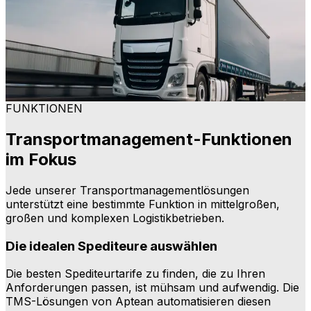
Optimieren Sie Routen, Fahrerressourcen und
K
Fahrzeugnutzung mit automatisierter Routenplanung
u
und KI-gestützten Erkenntnissen. Senken Sie Ihre
Flottenkosten, steigern Sie Ihre Effizienz und sorgen Sie
s
für zufriedene Kunden, während Sie mit jeder Fahrt Ihre
Planung weiter verbessern.
d
Erkunden
FUNKTIONEN
Transportmanagement-Funktionen
im Fokus
Jede unserer Transportmanagementlösungen
unterstützt eine bestimmte Funktion in mittelgroßen,
großen und komplexen Logistikbetrieben.
Die idealen Spediteure auswählen
Die besten Spediteurtarife zu finden, die zu Ihren
Anforderungen passen, ist mühsam und aufwendig. Die
TMS-Lösungen von Aptean automatisieren diesen