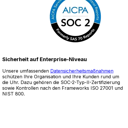
Sicherheit auf Enterprise-Niveau
Unsere umfassenden
Datensicherheitsmaßnahmen
schützen Ihre Organisation und Ihre Kunden rund um
S
die Uhr. Dazu gehören die SOC-2-Typ-II-Zertifizierung
sowie Kontrollen nach den Frameworks ISO 27001 und
o
NIST 800.
e
Z
A
l