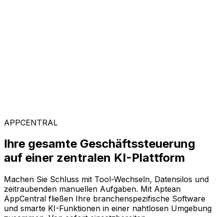
Kunden weltweit vertrauen auf Aptean, weil unsere
passgenaue Technologie messbare Ergebnisse liefert
und einen schnellen ROI garantiert.
Branchenspezifische Lösungen
Mit unserer KI-gestützten Plattform AppCentral
konfigurieren Sie Ihre Software ganz flexibel. Wählen
Sie einfach aus einer breiten Palette an Lösungen genau
die Module aus, die Ihr Unternehmen voranbringen.
APPCENTRAL
Ihre gesamte Geschäftssteuerung
auf einer zentralen KI-Plattform
Machen Sie Schluss mit Tool-Wechseln, Datensilos und
zeitraubenden manuellen Aufgaben. Mit Aptean
AppCentral fließen Ihre branchenspezifische Software
und smarte KI-Funktionen in einer nahtlosen Umgebung