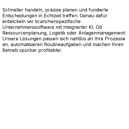
Schneller handeln, präzise planen und fundierte
Entscheidungen in Echtzeit treffen. Genau dafür
entwickeln wir branchenspezifische
Unternehmenssoftware mit integrierter KI. Ob
Ressourcenplanung, Logistik oder Anlagenmanagement:
Unsere Lösungen passen sich nahtlos an Ihre Prozesse
an, automatisieren Routineaufgaben und machen Ihren
Betrieb spürbar profitabler.
KI-gestützte Software für Ihre
messbaren Erfolge
Schneller agieren, effizienter arbeiten und kluge
Entscheidungen treffen. Genau dabei unterstützt Sie
Aptean. Unsere branchenspezifische
Unternehmenssoftware nutzt die Kraft künstlicher
Intelligenz, um Ihren gesamten Geschäftsbetrieb auf
Effizienz zu trimmen. Ob Ressourcenplanung,
Lebenszyklusmanagement, Logistik oder