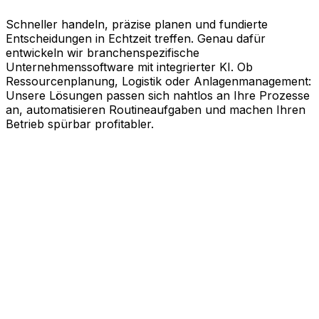
Schneller handeln, präzise planen und fundierte
Entscheidungen in Echtzeit treffen. Genau dafür
entwickeln wir branchenspezifische
Unternehmenssoftware mit integrierter KI. Ob
Ressourcenplanung, Logistik oder Anlagenmanagement:
Unsere Lösungen passen sich nahtlos an Ihre Prozesse
an, automatisieren Routineaufgaben und machen Ihren
Betrieb spürbar profitabler.
KI-gestützte Software für Ihre
messbaren Erfolge
Schneller agieren, effizienter arbeiten und kluge
Entscheidungen treffen. Genau dabei unterstützt Sie
Aptean. Unsere branchenspezifische
Unternehmenssoftware nutzt die Kraft künstlicher
Intelligenz, um Ihren gesamten Geschäftsbetrieb auf
Effizienz zu trimmen. Ob Ressourcenplanung,
Lebenszyklusmanagement, Logistik oder