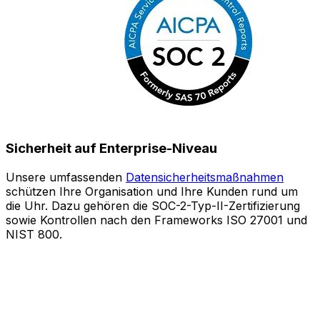
Sicherheit auf Enterprise-Niveau
Unsere umfassenden
Datensicherheitsmaßnahmen
schützen Ihre Organisation und Ihre Kunden rund um
S
die Uhr. Dazu gehören die SOC-2-Typ-II-Zertifizierung
sowie Kontrollen nach den Frameworks ISO 27001 und
o
NIST 800.
e
Z
A
l