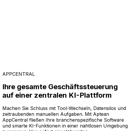
Kunden weltweit vertrauen auf Aptean, weil unsere
passgenaue Technologie messbare Ergebnisse liefert
und einen schnellen ROI garantiert.
Branchenspezifische Lösungen
Mit unserer KI-gestützten Plattform AppCentral
konfigurieren Sie Ihre Software ganz flexibel. Wählen
Sie einfach aus einer breiten Palette an Lösungen genau
die Module aus, die Ihr Unternehmen voranbringen.
APPCENTRAL
Ihre gesamte Geschäftssteuerung
auf einer zentralen KI-Plattform
Machen Sie Schluss mit Tool-Wechseln, Datensilos und
zeitraubenden manuellen Aufgaben. Mit Aptean
AppCentral fließen Ihre branchenspezifische Software
und smarte KI-Funktionen in einer nahtlosen Umgebung