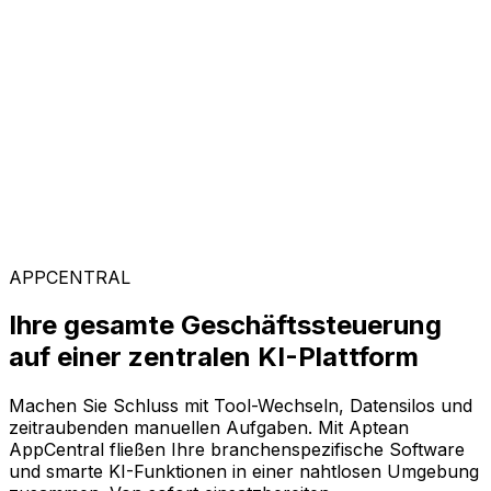
Kunden weltweit vertrauen auf Aptean, weil unsere
passgenaue Technologie messbare Ergebnisse liefert
und einen schnellen ROI garantiert.
Branchenspezifische Lösungen
Mit unserer KI-gestützten Plattform AppCentral
konfigurieren Sie Ihre Software ganz flexibel. Wählen
Sie einfach aus einer breiten Palette an Lösungen genau
die Module aus, die Ihr Unternehmen voranbringen.
APPCENTRAL
Ihre gesamte Geschäftssteuerung
auf einer zentralen KI-Plattform
Machen Sie Schluss mit Tool-Wechseln, Datensilos und
zeitraubenden manuellen Aufgaben. Mit Aptean
AppCentral fließen Ihre branchenspezifische Software
und smarte KI-Funktionen in einer nahtlosen Umgebung