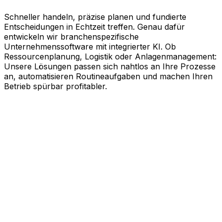
Schneller handeln, präzise planen und fundierte
Entscheidungen in Echtzeit treffen. Genau dafür
entwickeln wir branchenspezifische
Unternehmenssoftware mit integrierter KI. Ob
Ressourcenplanung, Logistik oder Anlagenmanagement:
Unsere Lösungen passen sich nahtlos an Ihre Prozesse
an, automatisieren Routineaufgaben und machen Ihren
Betrieb spürbar profitabler.
KI-gestützte Software für Ihre
messbaren Erfolge
Schneller agieren, effizienter arbeiten und kluge
Entscheidungen treffen. Genau dabei unterstützt Sie
Aptean. Unsere branchenspezifische
Unternehmenssoftware nutzt die Kraft künstlicher
Intelligenz, um Ihren gesamten Geschäftsbetrieb auf
Effizienz zu trimmen. Ob Ressourcenplanung,
Lebenszyklusmanagement, Logistik oder