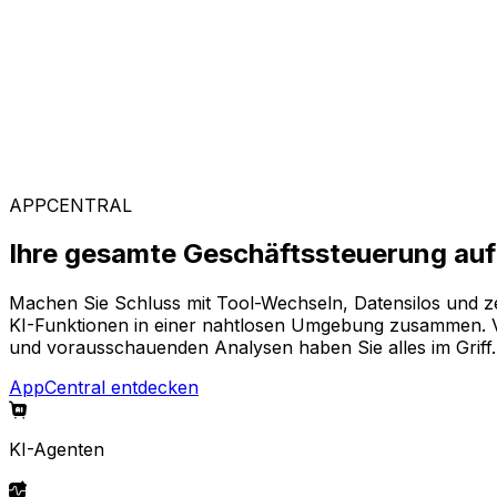
Kunden weltweit vertrauen auf Aptean, weil unsere passg
Branchenspezifische Lösungen
Mit unserer KI-gestützten Plattform AppCentral konfiguri
aus, die Ihr Unternehmen voranbringen.
APPCENTRAL
Ihre gesamte Geschäftssteuerung auf 
Machen Sie Schluss mit Tool-Wechseln, Datensilos und z
KI-Funktionen in einer nahtlosen Umgebung zusammen. Von
und vorausschauenden Analysen haben Sie alles im Griff.
AppCentral entdecken
KI-Agenten