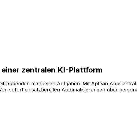
enaue Technologie messbare Ergebnisse liefert und einen s
eren Sie Ihre Software ganz flexibel. Wählen Sie einfach a
einer zentralen KI-Plattform
eitraubenden manuellen Aufgaben. Mit Aptean AppCentral 
 sofort einsatzbereiten Automatisierungen über personalis