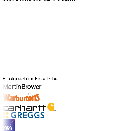
KI-gestützte Software für Ihre messb
Schneller agieren, effizienter arbeiten und kluge Entsch
Kraft künstlicher Intelligenz, um Ihren gesamten Geschä
Anlagenmanagement, unsere Software ist exakt auf Ihre 
Branchenlösungen erkunden
Bewährte Unternehmenssoftware für 
Erfolgreich im Einsatz bei:
Branchenlösungen entdecken