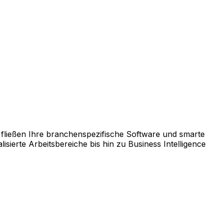
chnellen ROI garantiert.
us einer breiten Palette an Lösungen genau die Module
fließen Ihre branchenspezifische Software und smarte
ierte Arbeitsbereiche bis hin zu Business Intelligence