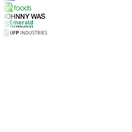
Warum Aptean?
Warum ist Aptean die richtige Wahl für KI-gestützte Un
Kundenzufriedenheit
Als verlässlicher Partner stehen wir fest an Ihrer Seite.
Support rund um die Uhr.
Unternehmen vertrauen Aptean