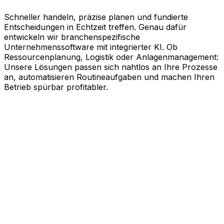
Schneller handeln, präzise planen und fundierte
Entscheidungen in Echtzeit treffen. Genau dafür
entwickeln wir branchenspezifische
Unternehmenssoftware mit integrierter KI. Ob
Ressourcenplanung, Logistik oder Anlagenmanagement:
Unsere Lösungen passen sich nahtlos an Ihre Prozesse
an, automatisieren Routineaufgaben und machen Ihren
Betrieb spürbar profitabler.
KI-gestützte Software für Ihre
messbaren Erfolge
Schneller agieren, effizienter arbeiten und kluge
Entscheidungen treffen. Genau dabei unterstützt Sie
Aptean. Unsere branchenspezifische
Unternehmenssoftware nutzt die Kraft künstlicher
Intelligenz, um Ihren gesamten Geschäftsbetrieb auf
Effizienz zu trimmen. Ob Ressourcenplanung,
Lebenszyklusmanagement, Logistik oder