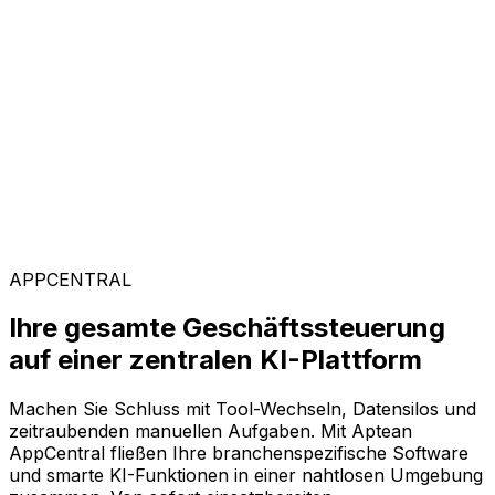
Kunden weltweit vertrauen auf Aptean, weil unsere
passgenaue Technologie messbare Ergebnisse liefert
und einen schnellen ROI garantiert.
Branchenspezifische Lösungen
Mit unserer KI-gestützten Plattform AppCentral
konfigurieren Sie Ihre Software ganz flexibel. Wählen
Sie einfach aus einer breiten Palette an Lösungen genau
die Module aus, die Ihr Unternehmen voranbringen.
APPCENTRAL
Ihre gesamte Geschäftssteuerung
auf einer zentralen KI-Plattform
Machen Sie Schluss mit Tool-Wechseln, Datensilos und
zeitraubenden manuellen Aufgaben. Mit Aptean
AppCentral fließen Ihre branchenspezifische Software
und smarte KI-Funktionen in einer nahtlosen Umgebung