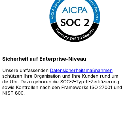
Sicherheit auf Enterprise-Niveau
Unsere umfassenden
Datensicherheitsmaßnahmen
schützen Ihre Organisation und Ihre Kunden rund um
S
die Uhr. Dazu gehören die SOC-2-Typ-II-Zertifizierung
sowie Kontrollen nach den Frameworks ISO 27001 und
o
NIST 800.
e
Z
A
l