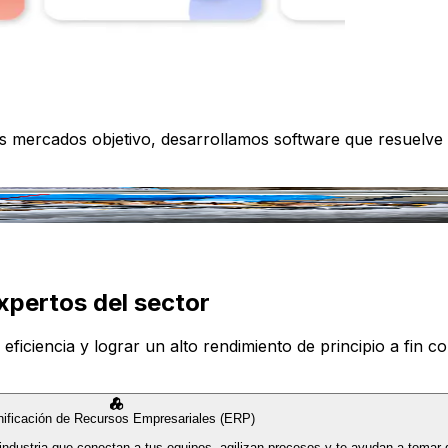
os mercados objetivo, desarrollamos software que resuelve
xpertos del sector
iciencia y lograr un alto rendimiento de principio a fin con
nificación de Recursos Empresariales (ERP)
industria que conectan a tus equipos, agilizan procesos y te ayudan a tomar 