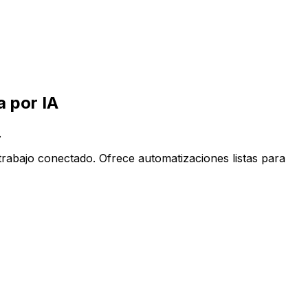
ppCentral impulsada por IA
 por IA
.
rabajo conectado. Ofrece automatizaciones listas para