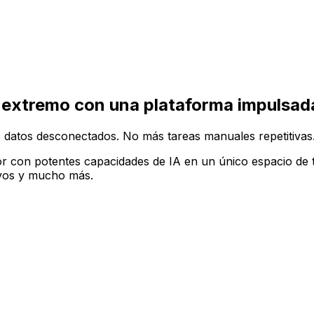
ruir tu configuración de software ideal en la plataforma A
 extremo con una plataforma impulsada
 datos desconectados. No más tareas manuales repetitivas
r con potentes capacidades de IA en un único espacio de t
tivos y mucho más.