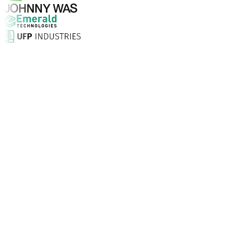
¿Por qué elegir Aptean?
¿Qué hace que Aptean sea la opción adecuada para soft
Puntuación de satisfacción del cliente
Con servicio presencial, soporte ilimitado 24/7 y consult
Las empresas confían en Aptean
Clientes de todo el mundo recurren a Aptean para tecnolo