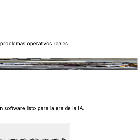
 problemas operativos reales.
 software listo para la era de la IA.
decisiones más inteligentes cada día.