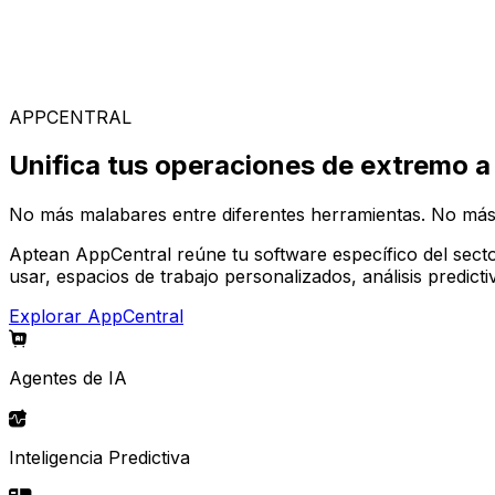
Soluciones Especializadas
Elige entre nuestra amplia gama de soluciones para const
APPCENTRAL
Unifica tus operaciones de extremo a
No más malabares entre diferentes herramientas. No más
Aptean AppCentral reúne tu software específico del secto
usar, espacios de trabajo personalizados, análisis predic
Explorar AppCentral
Agentes de IA
Inteligencia Predictiva