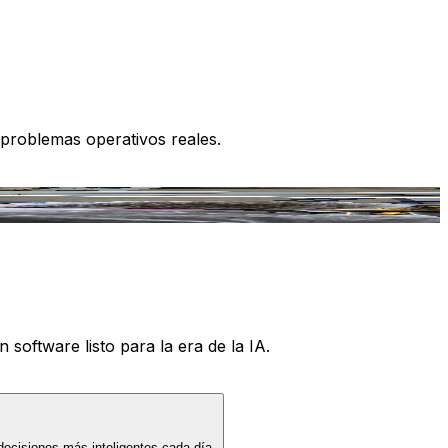
 problemas operativos reales.
 software listo para la era de la IA.
decisiones más inteligentes cada día.