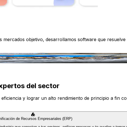
os mercados objetivo, desarrollamos software que resuelve
xpertos del sector
iciencia y lograr un alto rendimiento de principio a fin con
nificación de Recursos Empresariales (ERP)
industria que conectan a tus equipos, agilizan procesos y te ayudan a tomar 