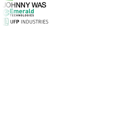
¿Por qué elegir Aptean?
¿Qué hace que Aptean sea la opción adecuada para soft
Puntuación de satisfacción del cliente
Con servicio presencial, soporte ilimitado 24/7 y consult
Las empresas confían en Aptean
Clientes de todo el mundo recurren a Aptean para tecnolo