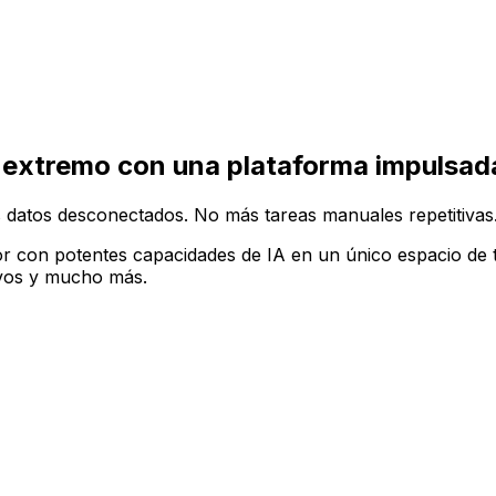
ruir tu configuración de software ideal en la plataforma A
 extremo con una plataforma impulsada
 datos desconectados. No más tareas manuales repetitivas
r con potentes capacidades de IA en un único espacio de t
tivos y mucho más.