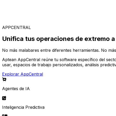
Soluciones Especializadas
Elige entre nuestra amplia gama de soluciones para const
APPCENTRAL
Unifica tus operaciones de extremo a
No más malabares entre diferentes herramientas. No más
Aptean AppCentral reúne tu software específico del secto
usar, espacios de trabajo personalizados, análisis predic
Explorar AppCentral
Agentes de IA
Inteligencia Predictiva