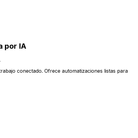
ppCentral impulsada por IA
 por IA
.
rabajo conectado. Ofrece automatizaciones listas para