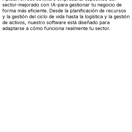
sector-mejorado con IA-para gestionar tu negocio de
forma más eficiente. Desde la planificación de recursos
y la gestión del ciclo de vida hasta la logística y la gestión
de activos, nuestro software está diseñado para
adaptarse a cómo funciona realmente tu sector.
Software mejorado por IA que
impulsa el rendimiento
Estás bajo presión para avanzar más rápido, actuar con
más esbeltez y tomar decisiones más inteligentes.
Aptean ofrece software empresarial específico del
sector—mejorado con IA—para gestionar tu negocio de
forma más eficiente. Desde la planificación de recursos
y la gestión del ciclo de vida hasta la logística y la gestión
de activos, nuestro software está diseñado para
adaptarse a cómo funciona realmente tu sector.
Explora la plataforma de IA