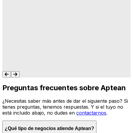
"A Aptean le importa lo que hacemos, y les
importa que su software haga lo que
queremos y necesitamos para gestionar
nuestro negocio. Nunca me dejan colgado.
Siempre tengo un recurso para ayudarte."
Tonya Butler
Preguntas frecuentes sobre Aptean
¿Necesitas saber más antes de dar el siguiente paso? Si
tienes preguntas, tenemos respuestas. Y si el tuyo no
está incluido abajo, no dudes en
contactarnos
.
¿Qué tipo de negocios atiende Aptean?