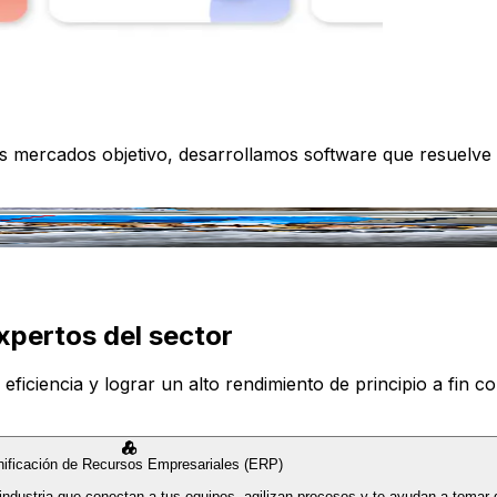
os mercados objetivo, desarrollamos software que resuelve
xpertos del sector
iciencia y lograr un alto rendimiento de principio a fin con
nificación de Recursos Empresariales (ERP)
industria que conectan a tus equipos, agilizan procesos y te ayudan a tomar 