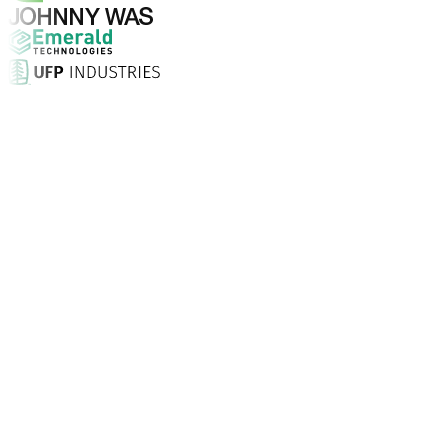
¿Por qué elegir Aptean?
¿Qué hace que Aptean sea la opción adecuada para soft
Puntuación de satisfacción del cliente
Con servicio presencial, soporte ilimitado 24/7 y consult
Las empresas confían en Aptean
Clientes de todo el mundo recurren a Aptean para tecnolo