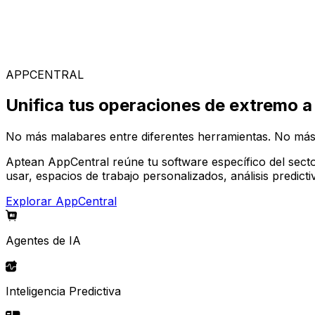
Soluciones Especializadas
Elige entre nuestra amplia gama de soluciones para const
APPCENTRAL
Unifica tus operaciones de extremo a
No más malabares entre diferentes herramientas. No más
Aptean AppCentral reúne tu software específico del secto
usar, espacios de trabajo personalizados, análisis predic
Explorar AppCentral
Agentes de IA
Inteligencia Predictiva