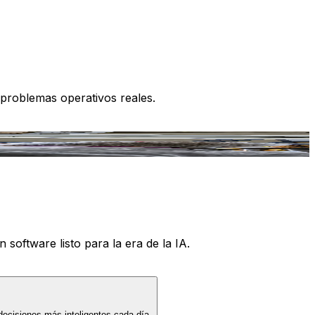
 problemas operativos reales.
 software listo para la era de la IA.
decisiones más inteligentes cada día.