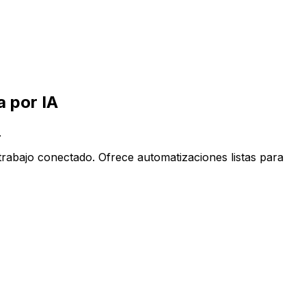
ppCentral impulsada por IA
 por IA
.
rabajo conectado. Ofrece automatizaciones listas para