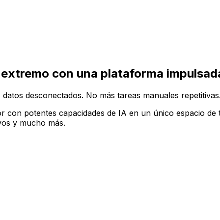
ruir tu configuración de software ideal en la plataforma A
 extremo con una plataforma impulsada
 datos desconectados. No más tareas manuales repetitivas
r con potentes capacidades de IA en un único espacio de t
tivos y mucho más.