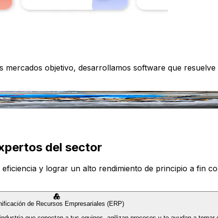
os mercados objetivo, desarrollamos software que resuelve
xpertos del sector
iciencia y lograr un alto rendimiento de principio a fin con
nificación de Recursos Empresariales (ERP)
industria que conectan a tus equipos, agilizan procesos y te ayudan a tomar 