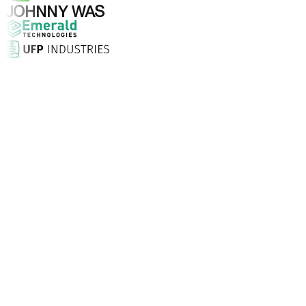
¿Por qué elegir Aptean?
¿Qué hace que Aptean sea la opción adecuada para soft
Puntuación de satisfacción del cliente
Con servicio presencial, soporte ilimitado 24/7 y consult
Las empresas confían en Aptean
Clientes de todo el mundo recurren a Aptean para tecnolo