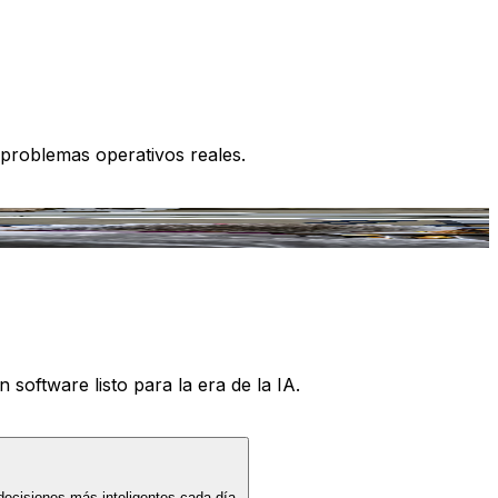
 problemas operativos reales.
 software listo para la era de la IA.
decisiones más inteligentes cada día.