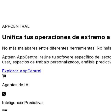
Soluciones Especializadas
Elige entre nuestra amplia gama de soluciones para const
APPCENTRAL
Unifica tus operaciones de extremo a
No más malabares entre diferentes herramientas. No más
Aptean AppCentral reúne tu software específico del secto
usar, espacios de trabajo personalizados, análisis predic
Explorar AppCentral
Agentes de IA
Inteligencia Predictiva