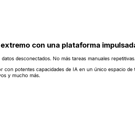
ruir tu configuración de software ideal en la plataforma A
 extremo con una plataforma impulsada
 datos desconectados. No más tareas manuales repetitivas
r con potentes capacidades de IA en un único espacio de t
tivos y mucho más.