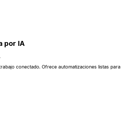
ppCentral impulsada por IA
 por IA
.
rabajo conectado. Ofrece automatizaciones listas para