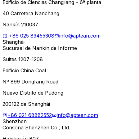
Edificio de Ciencias Changjiang – 6ª planta
40 Carretera Nanchang
Nankín 210037
+86 025 83455308
info@aptean.com
Shanghái
Sucursal de Nankín de Informe
Suites 1207-1208
Edificio China Coal
Nº 899 Dongfang Road
Nuevo Distrito de Pudong
200122 de Shanghái
+86 021 68882552
info@aptean.com
Shenzhen
Consona Shenzhen Co., Ltd.
Habitación B07