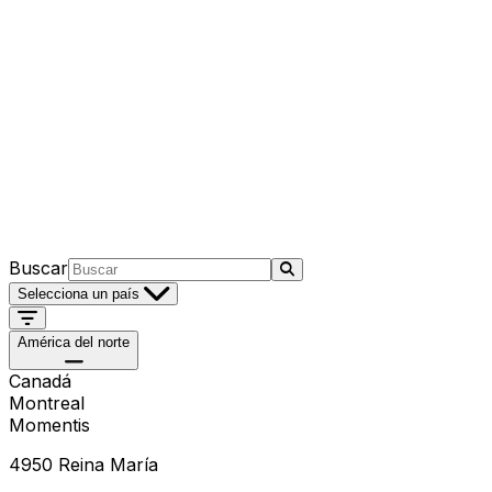
Oficinas globales.
Experiencia local.
Dondequiera que opere tu negocio, Aptean está cerca
con equipos que comprenden tu sector y tus desafíos.
Nuestras oficinas globales apoyan a los clientes con
software específico y potenciado con IA, diseñado para
conectar operaciones, mejorar la visibilidad y ayudar a
las empresas a funcionar de forma más inteligente cada
día.
Buscar
Selecciona un país
América del norte
Canadá
Montreal
Momentis
4950 Reina María