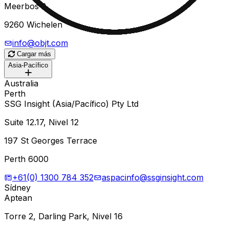
Meerbos 2
9260 Wichelen
info@objt.com
Cargar más
Asia-Pacífico
Australia
Perth
SSG Insight (Asia/Pacífico) Pty Ltd
Suite 12.17, Nivel 12
197 St Georges Terrace
Perth 6000
+61(0) 1300 784 352
aspacinfo@ssginsight.com
Sídney
Aptean
Torre 2, Darling Park, Nivel 16