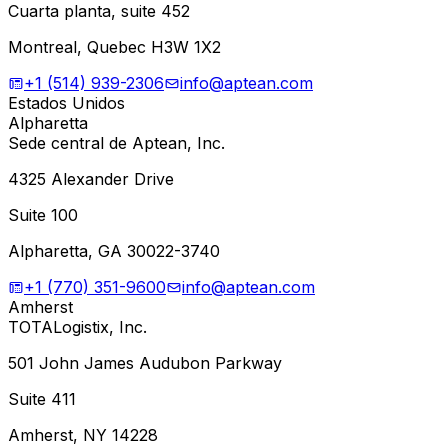
Cuarta planta, suite 452
Montreal, Quebec H3W 1X2
+1 (514) 939-2306
info@aptean.com
Estados Unidos
Alpharetta
Sede central de Aptean, Inc.
4325 Alexander Drive
Suite 100
Alpharetta, GA 30022-3740
+1 (770) 351-9600
info@aptean.com
Amherst
TOTALogistix, Inc.
501 John James Audubon Parkway
Suite 411
Amherst, NY 14228