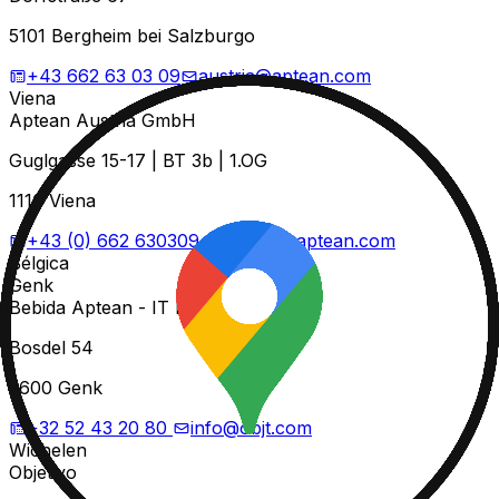
5101 Bergheim bei Salzburgo
+43 662 63 03 09
austria@aptean.com
Viena
Aptean Austria GmbH
Guglgasse 15-17 | BT 3b | 1.OG
1110 Viena
+43 (0) 662 630309
austria@aptean.com
Bélgica
Genk
Bebida Aptean - IT BV
Bosdel 54
3600 Genk
+32 52 43 20 80
info@objt.com
Wichelen
Objetivo