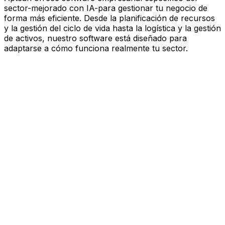
sector-mejorado con IA-para gestionar tu negocio de
forma más eficiente. Desde la planificación de recursos
y la gestión del ciclo de vida hasta la logística y la gestión
de activos, nuestro software está diseñado para
adaptarse a cómo funciona realmente tu sector.
Software mejorado por IA que
impulsa el rendimiento
Estás bajo presión para avanzar más rápido, actuar con
más esbeltez y tomar decisiones más inteligentes.
Aptean ofrece software empresarial específico del
sector—mejorado con IA—para gestionar tu negocio de
forma más eficiente. Desde la planificación de recursos
y la gestión del ciclo de vida hasta la logística y la gestión
de activos, nuestro software está diseñado para
adaptarse a cómo funciona realmente tu sector.
Explora la plataforma de IA