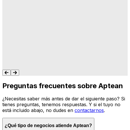
"A Aptean le importa lo que hacemos, y les
importa que su software haga lo que
queremos y necesitamos para gestionar
nuestro negocio. Nunca me dejan colgado.
Siempre tengo un recurso para ayudarte."
Tonya Butler
Preguntas frecuentes sobre Aptean
¿Necesitas saber más antes de dar el siguiente paso? Si
tienes preguntas, tenemos respuestas. Y si el tuyo no
está incluido abajo, no dudes en
contactarnos
.
¿Qué tipo de negocios atiende Aptean?