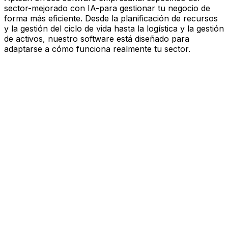
sector-mejorado con IA-para gestionar tu negocio de
forma más eficiente. Desde la planificación de recursos
y la gestión del ciclo de vida hasta la logística y la gestión
de activos, nuestro software está diseñado para
adaptarse a cómo funciona realmente tu sector.
Software mejorado por IA que
impulsa el rendimiento
Estás bajo presión para avanzar más rápido, actuar con
más esbeltez y tomar decisiones más inteligentes.
Aptean ofrece software empresarial específico del
sector—mejorado con IA—para gestionar tu negocio de
forma más eficiente. Desde la planificación de recursos
y la gestión del ciclo de vida hasta la logística y la gestión
de activos, nuestro software está diseñado para
adaptarse a cómo funciona realmente tu sector.
Explora la plataforma de IA