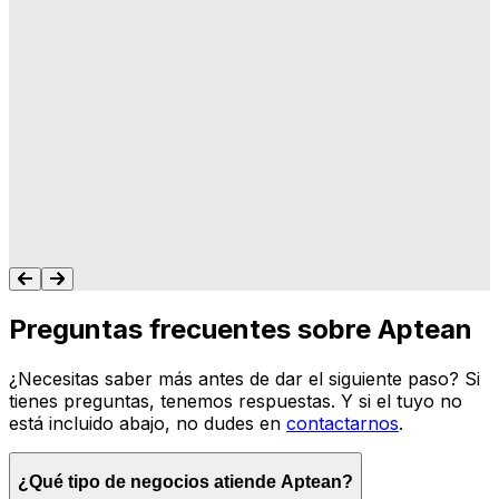
"A Aptean le importa lo que hacemos, y les
importa que su software haga lo que
queremos y necesitamos para gestionar
nuestro negocio. Nunca me dejan colgado.
Siempre tengo un recurso para ayudarte."
Tonya Butler
Preguntas frecuentes sobre Aptean
¿Necesitas saber más antes de dar el siguiente paso? Si
tienes preguntas, tenemos respuestas. Y si el tuyo no
está incluido abajo, no dudes en
contactarnos
.
¿Qué tipo de negocios atiende Aptean?