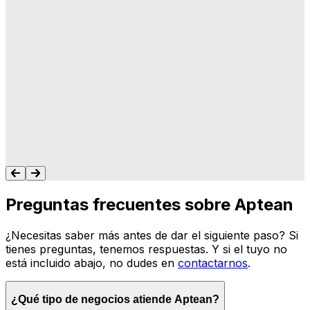
"A Aptean le importa lo que hacemos, y les
importa que su software haga lo que
queremos y necesitamos para gestionar
nuestro negocio. Nunca me dejan colgado.
Siempre tengo un recurso para ayudarte."
Tonya Butler
Preguntas frecuentes sobre Aptean
¿Necesitas saber más antes de dar el siguiente paso? Si
tienes preguntas, tenemos respuestas. Y si el tuyo no
está incluido abajo, no dudes en
contactarnos
.
¿Qué tipo de negocios atiende Aptean?