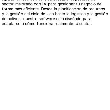
sector-mejorado con IA-para gestionar tu negocio de
forma más eficiente. Desde la planificación de recursos
y la gestión del ciclo de vida hasta la logística y la gestión
de activos, nuestro software está diseñado para
adaptarse a cómo funciona realmente tu sector.
Software mejorado por IA que
impulsa el rendimiento
Estás bajo presión para avanzar más rápido, actuar con
más esbeltez y tomar decisiones más inteligentes.
Aptean ofrece software empresarial específico del
sector—mejorado con IA—para gestionar tu negocio de
forma más eficiente. Desde la planificación de recursos
y la gestión del ciclo de vida hasta la logística y la gestión
de activos, nuestro software está diseñado para
adaptarse a cómo funciona realmente tu sector.
Explora la plataforma de IA