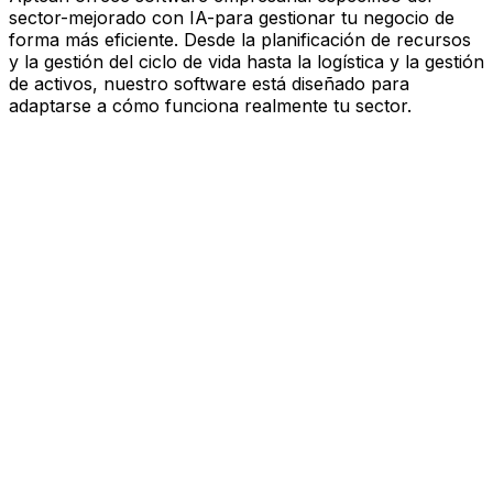
sector-mejorado con IA-para gestionar tu negocio de
forma más eficiente. Desde la planificación de recursos
y la gestión del ciclo de vida hasta la logística y la gestión
de activos, nuestro software está diseñado para
adaptarse a cómo funciona realmente tu sector.
Software mejorado por IA que
impulsa el rendimiento
Estás bajo presión para avanzar más rápido, actuar con
más esbeltez y tomar decisiones más inteligentes.
Aptean ofrece software empresarial específico del
sector—mejorado con IA—para gestionar tu negocio de
forma más eficiente. Desde la planificación de recursos
y la gestión del ciclo de vida hasta la logística y la gestión
de activos, nuestro software está diseñado para
adaptarse a cómo funciona realmente tu sector.
Explora la plataforma de IA