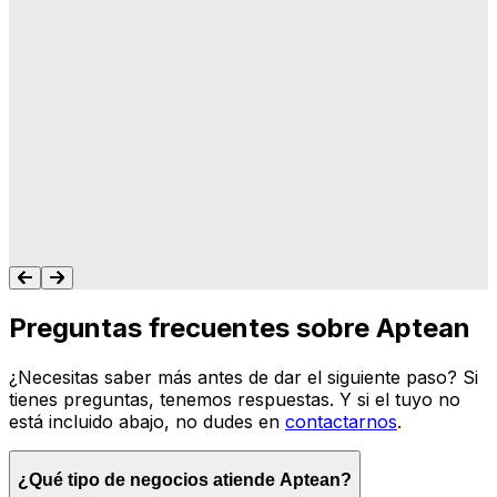
"A Aptean le importa lo que hacemos, y les
importa que su software haga lo que
queremos y necesitamos para gestionar
nuestro negocio. Nunca me dejan colgado.
Siempre tengo un recurso para ayudarte."
Tonya Butler
Preguntas frecuentes sobre Aptean
¿Necesitas saber más antes de dar el siguiente paso? Si
tienes preguntas, tenemos respuestas. Y si el tuyo no
está incluido abajo, no dudes en
contactarnos
.
¿Qué tipo de negocios atiende Aptean?