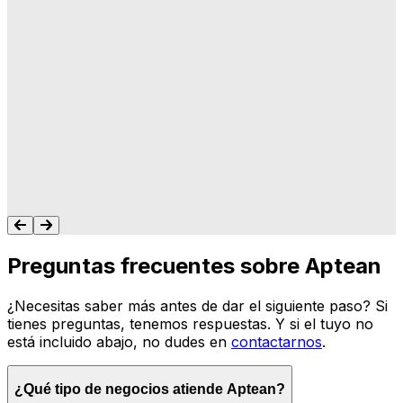
"A Aptean le importa lo que hacemos, y les
importa que su software haga lo que
queremos y necesitamos para gestionar
nuestro negocio. Nunca me dejan colgado.
Siempre tengo un recurso para ayudarte."
Tonya Butler
Preguntas frecuentes sobre Aptean
¿Necesitas saber más antes de dar el siguiente paso? Si
tienes preguntas, tenemos respuestas. Y si el tuyo no
está incluido abajo, no dudes en
contactarnos
.
¿Qué tipo de negocios atiende Aptean?