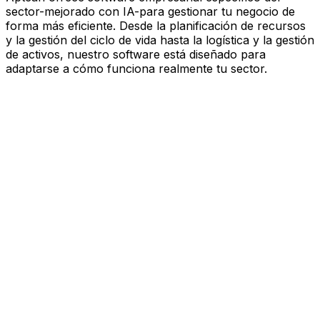
sector-mejorado con IA-para gestionar tu negocio de
forma más eficiente. Desde la planificación de recursos
y la gestión del ciclo de vida hasta la logística y la gestión
de activos, nuestro software está diseñado para
adaptarse a cómo funciona realmente tu sector.
Software mejorado por IA que
impulsa el rendimiento
Estás bajo presión para avanzar más rápido, actuar con
más esbeltez y tomar decisiones más inteligentes.
Aptean ofrece software empresarial específico del
sector—mejorado con IA—para gestionar tu negocio de
forma más eficiente. Desde la planificación de recursos
y la gestión del ciclo de vida hasta la logística y la gestión
de activos, nuestro software está diseñado para
adaptarse a cómo funciona realmente tu sector.
Explora la plataforma de IA