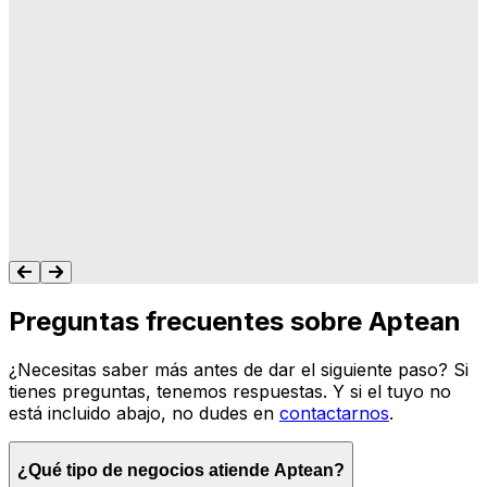
"A Aptean le importa lo que hacemos, y les
importa que su software haga lo que
queremos y necesitamos para gestionar
nuestro negocio. Nunca me dejan colgado.
Siempre tengo un recurso para ayudarte."
Tonya Butler
Preguntas frecuentes sobre Aptean
¿Necesitas saber más antes de dar el siguiente paso? Si
tienes preguntas, tenemos respuestas. Y si el tuyo no
está incluido abajo, no dudes en
contactarnos
.
¿Qué tipo de negocios atiende Aptean?