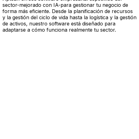
sector-mejorado con IA-para gestionar tu negocio de
forma más eficiente. Desde la planificación de recursos
y la gestión del ciclo de vida hasta la logística y la gestión
de activos, nuestro software está diseñado para
adaptarse a cómo funciona realmente tu sector.
Software mejorado por IA que
impulsa el rendimiento
Estás bajo presión para avanzar más rápido, actuar con
más esbeltez y tomar decisiones más inteligentes.
Aptean ofrece software empresarial específico del
sector—mejorado con IA—para gestionar tu negocio de
forma más eficiente. Desde la planificación de recursos
y la gestión del ciclo de vida hasta la logística y la gestión
de activos, nuestro software está diseñado para
adaptarse a cómo funciona realmente tu sector.
Explora la plataforma de IA