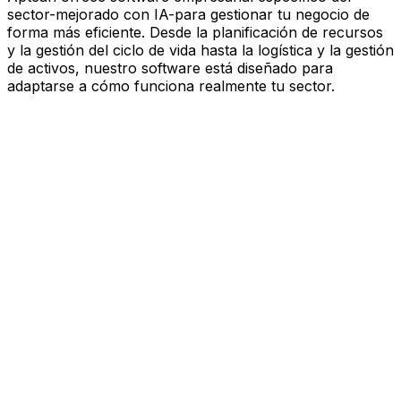
sector-mejorado con IA-para gestionar tu negocio de
forma más eficiente. Desde la planificación de recursos
y la gestión del ciclo de vida hasta la logística y la gestión
de activos, nuestro software está diseñado para
adaptarse a cómo funciona realmente tu sector.
Software mejorado por IA que
impulsa el rendimiento
Estás bajo presión para avanzar más rápido, actuar con
más esbeltez y tomar decisiones más inteligentes.
Aptean ofrece software empresarial específico del
sector—mejorado con IA—para gestionar tu negocio de
forma más eficiente. Desde la planificación de recursos
y la gestión del ciclo de vida hasta la logística y la gestión
de activos, nuestro software está diseñado para
adaptarse a cómo funciona realmente tu sector.
Explora la plataforma de IA