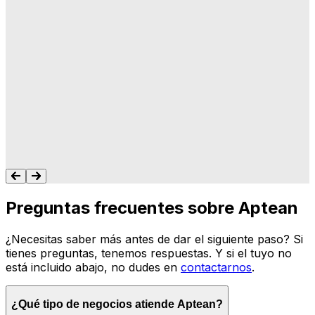
"A Aptean le importa lo que hacemos, y les
importa que su software haga lo que
queremos y necesitamos para gestionar
nuestro negocio. Nunca me dejan colgado.
Siempre tengo un recurso para ayudarte."
Tonya Butler
Preguntas frecuentes sobre Aptean
¿Necesitas saber más antes de dar el siguiente paso? Si
tienes preguntas, tenemos respuestas. Y si el tuyo no
está incluido abajo, no dudes en
contactarnos
.
¿Qué tipo de negocios atiende Aptean?