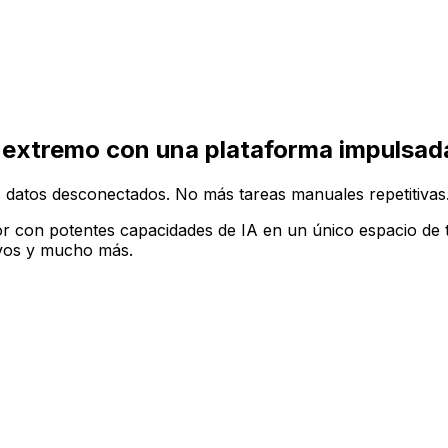
ruir tu configuración de software ideal en la plataforma A
 extremo con una plataforma impulsada
 datos desconectados. No más tareas manuales repetitivas
r con potentes capacidades de IA en un único espacio de t
tivos y mucho más.