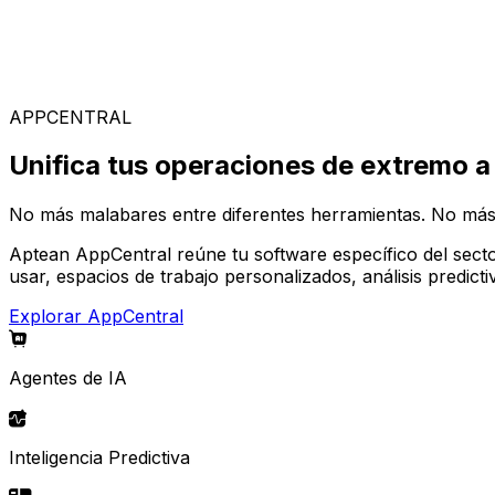
Soluciones Especializadas
Elige entre nuestra amplia gama de soluciones para const
APPCENTRAL
Unifica tus operaciones de extremo a
No más malabares entre diferentes herramientas. No más
Aptean AppCentral reúne tu software específico del secto
usar, espacios de trabajo personalizados, análisis predic
Explorar AppCentral
Agentes de IA
Inteligencia Predictiva