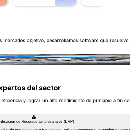
os mercados objetivo, desarrollamos software que resuelve
xpertos del sector
iciencia y lograr un alto rendimiento de principio a fin con
nificación de Recursos Empresariales (ERP)
industria que conectan a tus equipos, agilizan procesos y te ayudan a tomar 