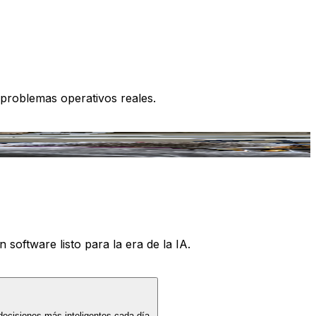
 problemas operativos reales.
 software listo para la era de la IA.
decisiones más inteligentes cada día.