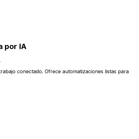
ppCentral impulsada por IA
 por IA
.
rabajo conectado. Ofrece automatizaciones listas para