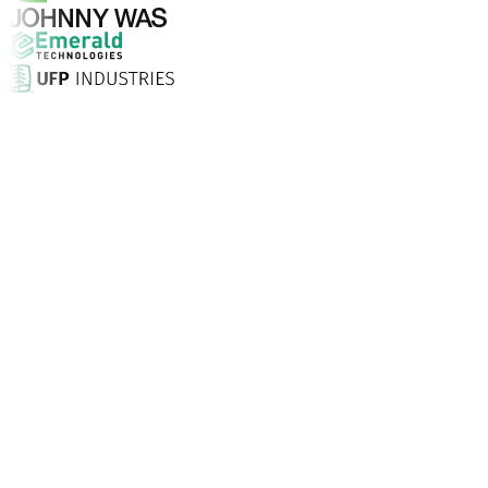
¿Por qué elegir Aptean?
¿Qué hace que Aptean sea la opción adecuada para soft
Puntuación de satisfacción del cliente
Con servicio presencial, soporte ilimitado 24/7 y consult
Las empresas confían en Aptean
Clientes de todo el mundo recurren a Aptean para tecnolo