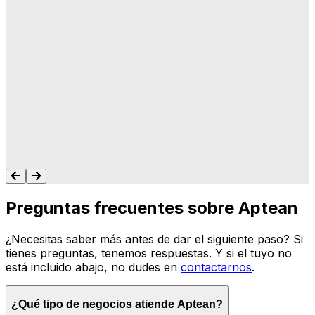
"A Aptean le importa lo que hacemos, y les
importa que su software haga lo que
queremos y necesitamos para gestionar
nuestro negocio. Nunca me dejan colgado.
Siempre tengo un recurso para ayudarte."
Tonya Butler
Preguntas frecuentes sobre Aptean
¿Necesitas saber más antes de dar el siguiente paso? Si
tienes preguntas, tenemos respuestas. Y si el tuyo no
está incluido abajo, no dudes en
contactarnos
.
¿Qué tipo de negocios atiende Aptean?