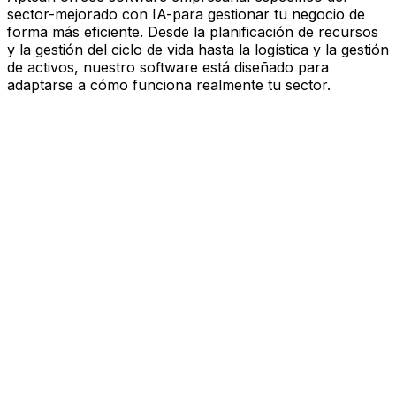
sector-mejorado con IA-para gestionar tu negocio de
forma más eficiente. Desde la planificación de recursos
y la gestión del ciclo de vida hasta la logística y la gestión
de activos, nuestro software está diseñado para
adaptarse a cómo funciona realmente tu sector.
Software mejorado por IA que
impulsa el rendimiento
Estás bajo presión para avanzar más rápido, actuar con
más esbeltez y tomar decisiones más inteligentes.
Aptean ofrece software empresarial específico del
sector—mejorado con IA—para gestionar tu negocio de
forma más eficiente. Desde la planificación de recursos
y la gestión del ciclo de vida hasta la logística y la gestión
de activos, nuestro software está diseñado para
adaptarse a cómo funciona realmente tu sector.
Explora la plataforma de IA