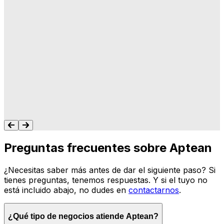
"A Aptean le importa lo que hacemos, y les
importa que su software haga lo que
queremos y necesitamos para gestionar
nuestro negocio. Nunca me dejan colgado.
Siempre tengo un recurso para ayudarte."
Tonya Butler
Preguntas frecuentes sobre Aptean
¿Necesitas saber más antes de dar el siguiente paso? Si
tienes preguntas, tenemos respuestas. Y si el tuyo no
está incluido abajo, no dudes en
contactarnos
.
¿Qué tipo de negocios atiende Aptean?