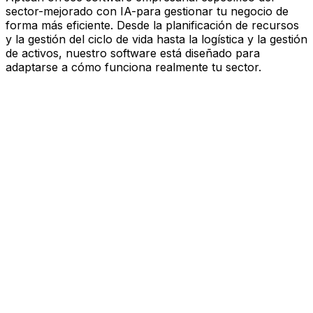
sector-mejorado con IA-para gestionar tu negocio de
forma más eficiente. Desde la planificación de recursos
y la gestión del ciclo de vida hasta la logística y la gestión
de activos, nuestro software está diseñado para
adaptarse a cómo funciona realmente tu sector.
Software mejorado por IA que
impulsa el rendimiento
Estás bajo presión para avanzar más rápido, actuar con
más esbeltez y tomar decisiones más inteligentes.
Aptean ofrece software empresarial específico del
sector—mejorado con IA—para gestionar tu negocio de
forma más eficiente. Desde la planificación de recursos
y la gestión del ciclo de vida hasta la logística y la gestión
de activos, nuestro software está diseñado para
adaptarse a cómo funciona realmente tu sector.
Explora la plataforma de IA