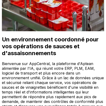
p
plus qu'un système standard ne peut gérer. Notre ERP
o
pour les sauces et les vinaigrettes permet le contrôle
des recettes, la traçabilité des lots et la visibilité de la
E
production. Il est conçu pour répondre à la complexité
de vos opérations.
En savoir plus
Un environnement coordonné pour
vos opérations de sauces et
d'assaisonnements
Bienvenue sur AppCentral, la plateforme d'Aptean
alimentée par l'IA, qui réunit votre ERP, PLM, EAM,
logiciel de transport et plus encore dans un
environnement unifié. Grâce à un lac de données unique
et sécurisé reliant chaque service, vos opérations de
sauces et de vinaigrettes bénéficient d'une visibilité en
temps réel et d'informations intelligentes qui leur
permettent de répondre plus rapidement aux pics de
demande, de maintenir des contrôles de conformité plus