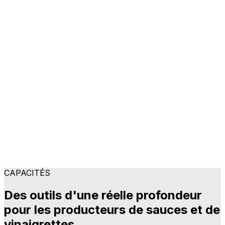
"En gérant toutes nos informations de
manière centralisée dans Aptean Food &
Beverage ERP et en sachant qu'Aptean suit
activement l'évolution du marché alimentaire,
nous sommes en mesure d'anticiper les
développements futurs avec la flexibilité
nécessaire. Nous avons trouvé une solution
qui correspond à la croissance et aux
ambitions de notre organisation".
Jean-Pierre Verhasselt
CAPACITÉS
Des outils d'une réelle profondeur
pour les producteurs de sauces et de
vinaigrettes