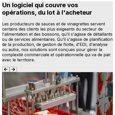
Un logiciel qui couvre vos
opérations, du lot à l'acheteur
Les producteurs de sauces et de vinaigrettes servent
certains des clients les plus exigeants du secteur de
l'alimentation et des boissons, qu'il s'agisse de détaillants
ou de services alimentaires. Qu'il s'agisse de planification
de la production, de gestion de flotte, d'EDI, d'analyse
ou autre, nos solutions sont conçues pour gérer la
complexité commerciale et opérationnelle qui va de pair
avec le territoire.
Planification des ressources de l'entreprise
(ERP)
L
l
La gestion de plusieurs UGS dans le commerce de détail,
d
la restauration et les marques de distributeurs - chacune
t
avec sa propre version de formule, sa déclaration
d
d'allergènes et ses spécifications d'étiquetage - exige