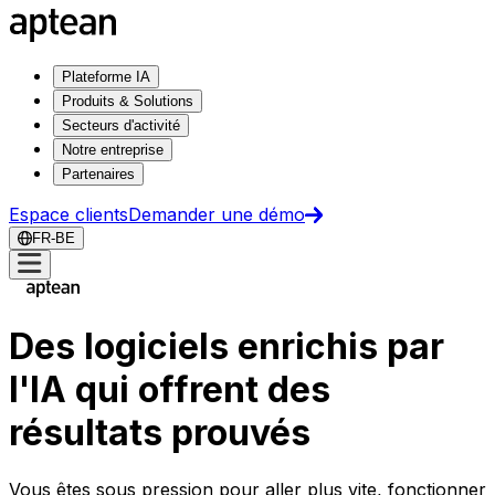
Plateforme IA
Produits & Solutions
Secteurs d'activité
Notre entreprise
Partenaires
Espace clients
Demander une démo
FR-BE
Des logiciels enrichis par
l'IA qui offrent des
résultats prouvés
Vous êtes sous pression pour aller plus vite, fonctionner