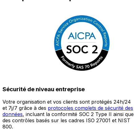
Sécurité de niveau entreprise
Votre organisation et vos clients sont protégés 24h/24
L
et 7j/7 grâce à des
protocoles complets de sécurité des
c
données
, incluant la conformité SOC 2 Type II ainsi que
é
des contrôles basés sur les cadres ISO 27001 et NIST
œ
800.
a
c