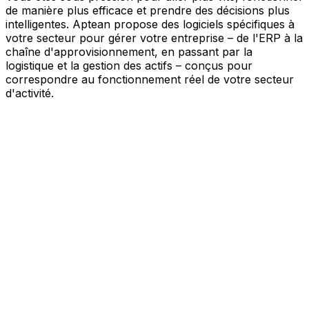
de manière plus efficace et prendre des décisions plus
intelligentes. Aptean propose des logiciels spécifiques à
votre secteur pour gérer votre entreprise – de l'ERP à la
chaîne d'approvisionnement, en passant par la
logistique et la gestion des actifs – conçus pour
correspondre au fonctionnement réel de votre secteur
d'activité.
Votre entreprise, connectée par l'IA
Nos solutions sont réunies au sein d'une plateforme
unique alimentée par l'IA – offrant à vos équipes des
données partagées, une meilleure visibilité et une
automatisation plus intelligente. Grâce aux outils d'IA
intégrés, aux informations en temps réel et aux
applications connectées, vous pouvez éliminer les silos,
simplifier la prise de décision et tirer davantage de valeur
de chaque partie de votre activité.
Explorer la plateforme IA