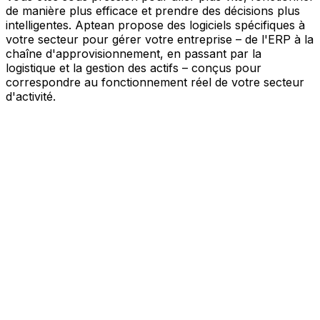
de manière plus efficace et prendre des décisions plus
intelligentes. Aptean propose des logiciels spécifiques à
votre secteur pour gérer votre entreprise – de l'ERP à la
chaîne d'approvisionnement, en passant par la
logistique et la gestion des actifs – conçus pour
correspondre au fonctionnement réel de votre secteur
d'activité.
Votre entreprise, connectée par l'IA
Nos solutions sont réunies au sein d'une plateforme
unique alimentée par l'IA – offrant à vos équipes des
données partagées, une meilleure visibilité et une
automatisation plus intelligente. Grâce aux outils d'IA
intégrés, aux informations en temps réel et aux
applications connectées, vous pouvez éliminer les silos,
simplifier la prise de décision et tirer davantage de valeur
de chaque partie de votre activité.
Explorer la plateforme IA