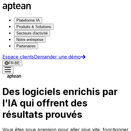
Plateforme IA
Produits & Solutions
Secteurs d'activité
Notre entreprise
Partenaires
Espace clients
Demander une démo
FR-BE
Des logiciels enrichis par
l'IA qui offrent des
résultats prouvés
Vous êtes sous pression pour aller plus vite, fonctionner