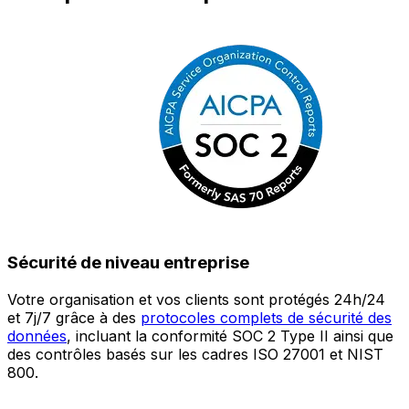
Sécurité de niveau entreprise
Votre organisation et vos clients sont protégés 24h/24
L
et 7j/7 grâce à des
protocoles complets de sécurité des
c
données
, incluant la conformité SOC 2 Type II ainsi que
é
des contrôles basés sur les cadres ISO 27001 et NIST
œ
800.
a
c