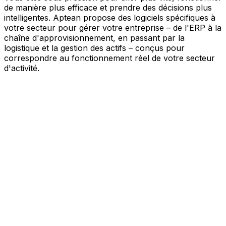
de manière plus efficace et prendre des décisions plus
intelligentes. Aptean propose des logiciels spécifiques à
votre secteur pour gérer votre entreprise – de l'ERP à la
chaîne d'approvisionnement, en passant par la
logistique et la gestion des actifs – conçus pour
correspondre au fonctionnement réel de votre secteur
d'activité.
Votre entreprise, connectée par l'IA
Nos solutions sont réunies au sein d'une plateforme
unique alimentée par l'IA – offrant à vos équipes des
données partagées, une meilleure visibilité et une
automatisation plus intelligente. Grâce aux outils d'IA
intégrés, aux informations en temps réel et aux
applications connectées, vous pouvez éliminer les silos,
simplifier la prise de décision et tirer davantage de valeur
de chaque partie de votre activité.
Explorer la plateforme IA