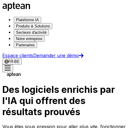
Plateforme IA
Produits & Solutions
Secteurs d'activité
Notre entreprise
Partenaires
Espace clients
Demander une démo
FR-BE
Des logiciels enrichis par
l'IA qui offrent des
résultats prouvés
Vous êtes sous pression pour aller plus vite, fonctionner