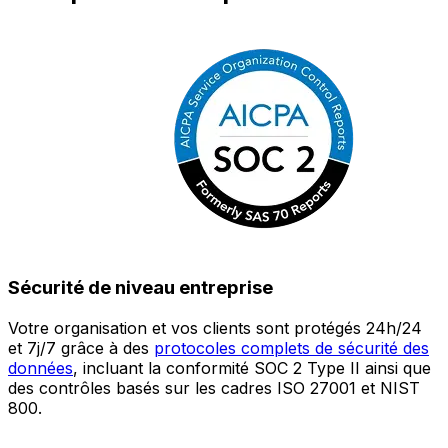
Sécurité de niveau entreprise
Votre organisation et vos clients sont protégés 24h/24
L
et 7j/7 grâce à des
protocoles complets de sécurité des
c
données
, incluant la conformité SOC 2 Type II ainsi que
é
des contrôles basés sur les cadres ISO 27001 et NIST
œ
800.
a
c