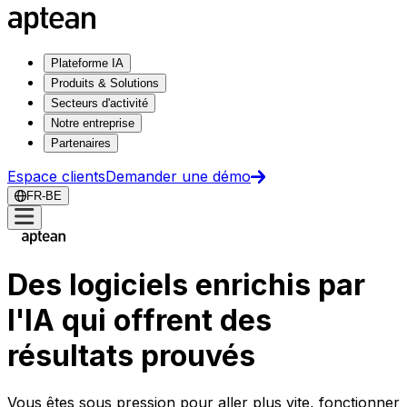
Plateforme IA
Produits & Solutions
Secteurs d'activité
Notre entreprise
Partenaires
Espace clients
Demander une démo
FR-BE
Des logiciels enrichis par
l'IA qui offrent des
résultats prouvés
Vous êtes sous pression pour aller plus vite, fonctionner