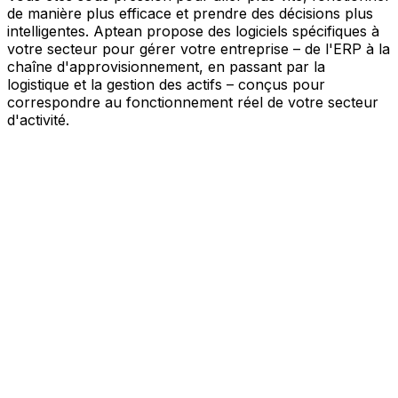
de manière plus efficace et prendre des décisions plus
intelligentes. Aptean propose des logiciels spécifiques à
votre secteur pour gérer votre entreprise – de l'ERP à la
chaîne d'approvisionnement, en passant par la
logistique et la gestion des actifs – conçus pour
correspondre au fonctionnement réel de votre secteur
d'activité.
Votre entreprise, connectée par l'IA
Nos solutions sont réunies au sein d'une plateforme
unique alimentée par l'IA – offrant à vos équipes des
données partagées, une meilleure visibilité et une
automatisation plus intelligente. Grâce aux outils d'IA
intégrés, aux informations en temps réel et aux
applications connectées, vous pouvez éliminer les silos,
simplifier la prise de décision et tirer davantage de valeur
de chaque partie de votre activité.
Explorer la plateforme IA