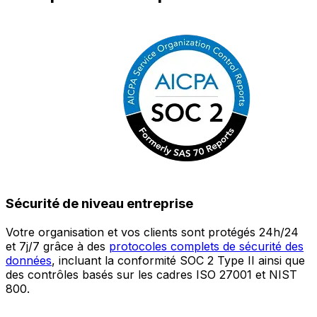
Sécurité de niveau entreprise
Votre organisation et vos clients sont protégés 24h/24
L
et 7j/7 grâce à des
protocoles complets de sécurité des
c
données
, incluant la conformité SOC 2 Type II ainsi que
é
des contrôles basés sur les cadres ISO 27001 et NIST
œ
800.
a
c