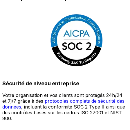
Sécurité de niveau entreprise
Votre organisation et vos clients sont protégés 24h/24
L
et 7j/7 grâce à des
protocoles complets de sécurité des
c
données
, incluant la conformité SOC 2 Type II ainsi que
é
des contrôles basés sur les cadres ISO 27001 et NIST
œ
800.
a
c