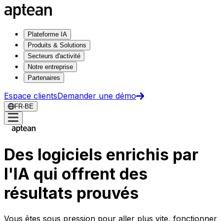
Plateforme IA
Produits & Solutions
Secteurs d'activité
Notre entreprise
Partenaires
Espace clients
Demander une démo
FR-BE
Des logiciels enrichis par
l'IA qui offrent des
résultats prouvés
Vous êtes sous pression pour aller plus vite, fonctionner