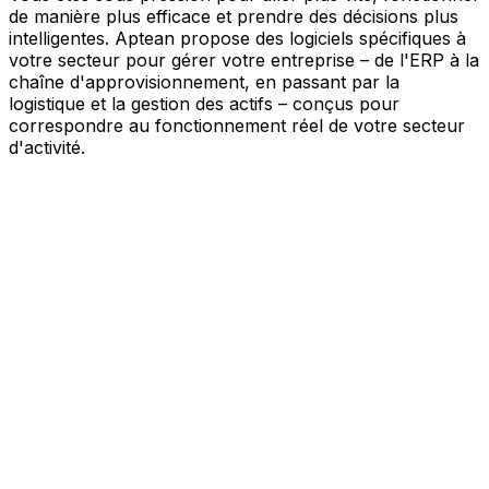
de manière plus efficace et prendre des décisions plus
intelligentes. Aptean propose des logiciels spécifiques à
votre secteur pour gérer votre entreprise – de l'ERP à la
chaîne d'approvisionnement, en passant par la
logistique et la gestion des actifs – conçus pour
correspondre au fonctionnement réel de votre secteur
d'activité.
Votre entreprise, connectée par l'IA
Nos solutions sont réunies au sein d'une plateforme
unique alimentée par l'IA – offrant à vos équipes des
données partagées, une meilleure visibilité et une
automatisation plus intelligente. Grâce aux outils d'IA
intégrés, aux informations en temps réel et aux
applications connectées, vous pouvez éliminer les silos,
simplifier la prise de décision et tirer davantage de valeur
de chaque partie de votre activité.
Explorer la plateforme IA